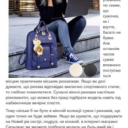
тю скаже,
що
сумочок,
як і
взуття,
багато не
буває.
Але
останнім
часом
сумки
впевнено
поступаю
ться
місцем практичним міським рюкзачкам. Якщо ви досі
думаєте, що рюкзак відповідає виключно спортивного стилю,
то глибоко помиляєтеся. Сучасні жіночі рюкзаки настільки
різноманітні, що можна без праці підібрати модель навіть під
найжіночніше вечірнє плаття.
Тому скільки б не було в жіночій колекції сумок і рюкзаків, ще
один точно не буде зайвим. Якщо ви шукаєте, що подарувати
на Новий рік сестрі, подрузі, чи коханій, в інтернет-магазині
Сионлюкс ви зможете підібрати модель на будь-який вік і