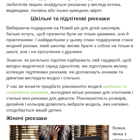
любителів тварин знайдуться рюкзачки у вигляді котика,
ведмедики, пінгвіна або інших кумедних звірят.
Шкільні та підліткові рюкзаки
Вибираючи подарунки на Новий рік для дітей школярів,
батьки хочуть, щоб презенти були не тільки цікавими, але й
практичними. І найвдалішим у цьому плані подарунком стане
модний рюкзак, який школяр зможе брати з собою не тільки в
школі, але і на прогулянки з друзями.
Знаючи, як ретельно підлітки підбирають свій гардероб, щоб
вигідно виділятися серед однолітків, ми підготували велику
колекцію підліткових рюкзаків, які допоможуть юнакам та
дівчатам виглядати модно і стильно.
У нас ви можете придбати різноманітні моделі
шкільних та
спортивних рюкзаків
, молодіжні міські рюкзаки для хлопчиків і
стильні міні-рюкзаки для дівчаток. Різноманітність розмірів,
дизайнів і кольорів дозволить вибрати модель, яка напевно
сподобається вашій дитині.
Жіночі рюкзаки
Кожна
жінка з
упевненіс