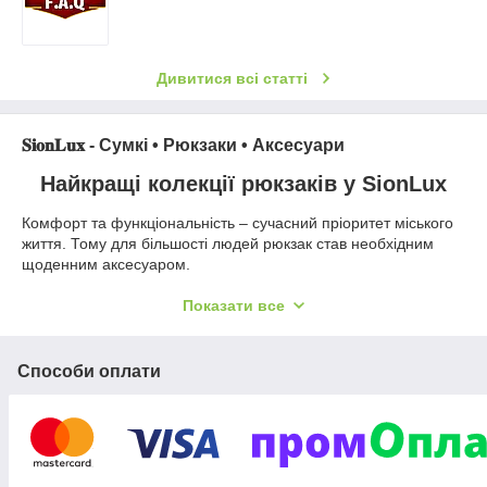
Дивитися всі статті
𝐒𝐢𝐨𝐧𝐋𝐮𝐱 - Сумкі • Рюкзаки • Аксесуари
Найкращі колекції рюкзаків у SionLux
Комфорт та функціональність – сучасний пріоритет міського
життя. Тому для більшості людей рюкзак став необхідним
щоденним аксесуаром.
В інтернет-магазині SionLux можна купити відповідний
рюкзак. Міні-рюкзачки, стильні набори з рюкзака, сумки та
Показати все
візитниці, спортивні, ділові, універсальні або ультрамодні – всі
найкращі моделі зібрані в одному місці.
Наші рюкзаки доступні у різних кольорах, матеріалах,
Способи оплати
формах. Ви знайдете найкращі поєднання модного дизайну,
практичності та привабливої ​​ціни.
Також у магазині представлені різноманітні брелоки, сувеніри
для сумок, ключів чи одягу. Ці приємні дрібниці внесуть
позитив та стануть чудовим доповненням до основної