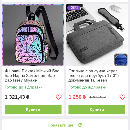
–30%
Жіночий Рюкзак Міський Бао
Стильна сіра сумка через
Бао Наргіз Хамелеон, Bao
плече для ноутбука 17.3" і
Bao Issey Miyake
документів TaiKesen
Готово до відправки
Готово до відправки
1 321,43
1 250
₴
₴
1 785,72 ₴
Купити
Купити
Показати ще