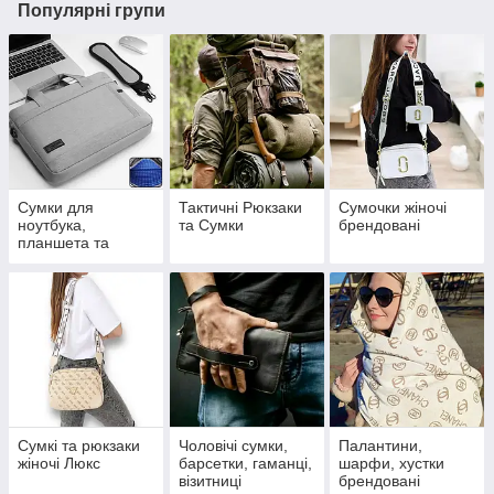
Популярні групи
Сумки для
Тактичні Рюкзаки
Сумочки жіночі
ноутбука,
та Сумки
брендовані
планшета та
документів
Сумкі та рюкзаки
Чоловічі сумки,
Палантини,
жіночі Люкс
барсетки, гаманці,
шарфи, хустки
візитниці
брендовані