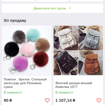
Дивитися всі групи
Хіт продажу
Помпон , брелок. Стильный
аксессуар для Рюкзаков,
Жіночий рюкзак міський
сумок
Анжеліка 1077
В наявності
В наявності
90
1 107,14
₴
₴