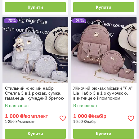
Купити
Купити
–20%
–20%
Стильний жіночий набір
Жіночий рюкзак міський "Лія"
Стелла 3 в 1 рюкзак, сумка,
Lia Набір 3 в 1 з сумочкою,
гаманець і кумедний брелок-
візитницею і помпоном
ведмедик у подарунок 2004
В наявності
В наявності
1 000
1 000
₴/комплект
₴/набір
1 250 ₴/комплект
1 250 ₴/набір
Купити
Купити