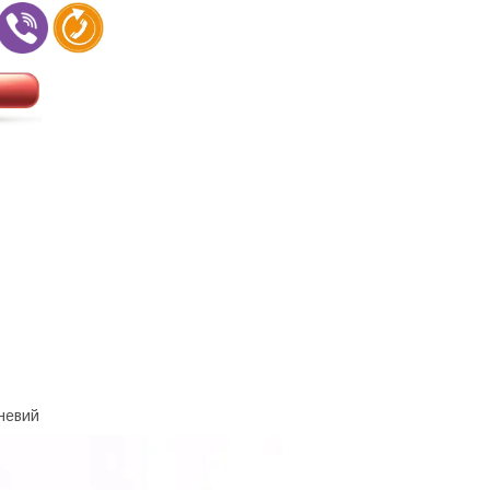
чневий