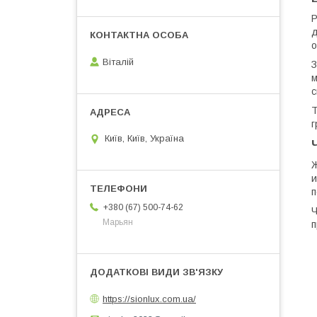
Р
д
о
Віталій
З
м
с
Т
г
Київ, Київ, Україна
Ж
и
п
+380 (67) 500-74-62
Ч
Марьян
п
https://sionlux.com.ua/