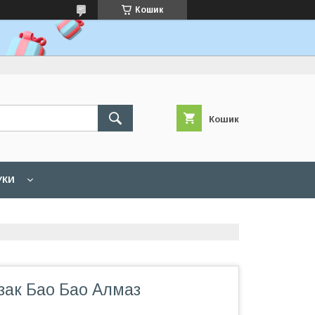
Кошик
Кошик
УКИ
зак Бао Бао Алмаз