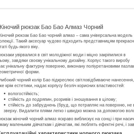
Жіночий рюкзак Бао Бао Алмаз Чорний
іночий рюкзак Бао Бао чорний алмаз – сама універсальна модель
олекції. Такий аксесуар чудово підходить представницям прекрасн
таті будь-якого віку.
юкзаки увірвалися в світ молодіжної моди і міцно закріпилися в
ьому, завдяки своєму унікальному дизайну. Корпус такого виробу
ає унікальну фактурну поверхню, виконану поліуретановими пазла
еометричної форми.
либокий чорний колір Бао підкреслює світловідбиваюче нанесення,
ке крім естетики, надає корпусу безліч корисних властивостей:
вологостійкість;
стійкість до подряпин, розривів і зношування в цілому;
стійкість до забруднень (бруд, що потрапляє на поверхню, не
зверху. Видалити плями легко і швидко можна за допомогою воло
юкзак жіночий чорний алмаз яскраво виблискує на сонці і при наси
маку маленьким дівчаткам і дівчатам, які люблять ефектні речі, і 
Експлуатаційні характеристики чорного рюкзака