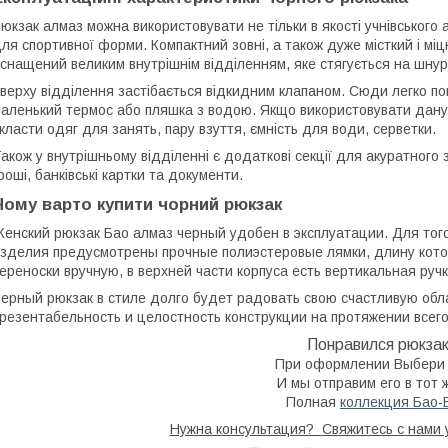
юкзак алмаз можна використовувати не тільки в якості учнівського а
ля спортивної форми. Компактний зовні, а також дуже місткий і мі
снащений великим внутрішнім відділенням, яке стягується на шнур
верху відділення застібається відкидним клапаном. Сюди легко по
аленький термос або пляшка з водою. Якщо використовувати дану
класти одяг для занять, пару взуття, ємність для води, серветки.
акож у внутрішньому відділенні є додаткові секції для акуратного 
роші, банківські картки та документи.
Чому варто купити чорний рюкзак
енский рюкзак Бао алмаз черный удобен в эксплуатации. Для того 
зделия предусмотрены прочные полиэстеровые лямки, длину котор
ереноски вручную, в верхней части корпуса есть вертикальная ручк
ерный рюкзак в стиле долго будет радовать свою счастливую об
резентабельность и целостность конструкции на протяжении всего
Понравился рюкза
При оформлении Выбери 
И мы отправим его в тот 
Полная
коллекция Бао-
Нужна консультация? Свяжитесь с нами 