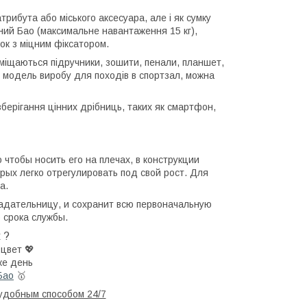
трибута або міського аксесуара, але і як сумку
цний Бао (максимальне навантаження 15 кг),
ок з міцним фіксатором.
міщаються підручники, зошити, пенали, планшет,
 модель виробу для походів в спортзал, можна
зберігання цінних дрібниць, таких як смартфон,
чтобы носить его на плечах, в конструкции
ых легко отрегулировать под свой рост. Для
а.
ладательницу, и сохранит всю первоначальную
 срока службы.
к ?
цвет 💖
же день
Бао
🥇
удобным способом 24/7