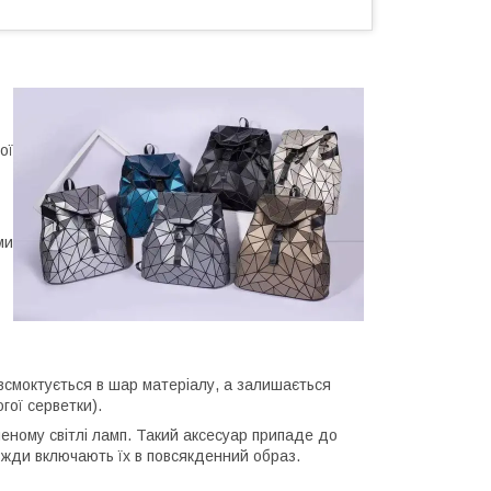
ої
ми
 всмоктується в шар матеріалу, а залишається
гої серветки).
ченому світлі ламп. Такий аксесуар припаде до
завжди включають їх в повсякденний образ.