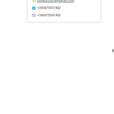
sionlux2022@gmail.com
+380675007462
+380675007462