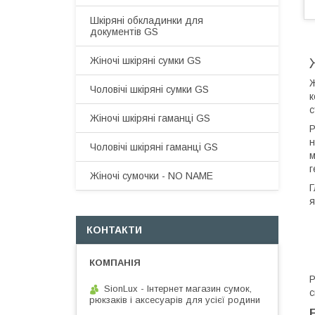
Шкіряні обкладинки для
документів GS
Жіночі шкіряні сумки GS
Ж
Чоловічі шкіряні сумки GS
к
с
Жіночі шкіряні гаманці GS
Р
н
Чоловічі шкіряні гаманці GS
м
г
Жіночі сумочки - NO NAME
Г
я
КОНТАКТИ
Р
SionLux - Інтернет магазин сумок,
с
рюкзаків і аксесуарів для усієї родини