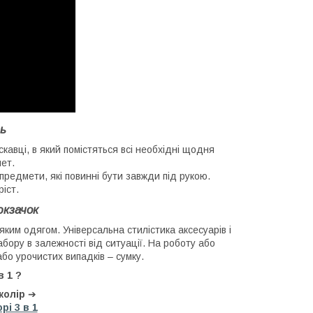
ь
кавці, в який помістяться всі необхідні щодня
шет.
предмети, які повинні бути завжди під рукою.
іст.
юкзачок
яким одягом. Універсальна стилістика аксесуарів і
ору в залежності від ситуації. На роботу або
бо урочистих випадків – сумку.
 1 ?
колір
➔
рі 3 в 1