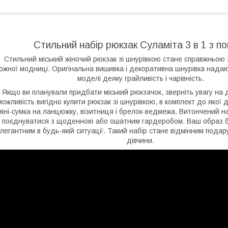
Стильний набір рюкзак Суламіта 3 в 1 з п
Стильний міський жіночий рюкзак зі шнурівкою стане справжньою
ожної модниці. Оригінальна вишивка і декоративна шнурівка надают
моделі деяку грайливість і чарівність.
Якщо ви планували придбати міський рюкзачок, зверніть увагу на 
можливість вигідно купити рюкзак зі шнурівкою, в комплект до якої 
міні-сумка на ланцюжку, візитниця і брелок-ведмежа. Витончений н
поєднуватися з щоденною або ошатним гардеробом. Ваш образ б
легантним в будь-якій ситуації. Такий набір стане відмінним пода
дівчини.