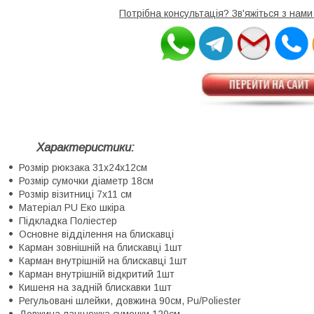
Потрібна консультація? Зв'яжіться з нам
Характеристики:
Розмір рюкзака 31х24х12см
Розмір сумочки діаметр 18см
Розмір візитниці 7x11 см
Матеріал PU Еко шкіра
Підкладка Поліестер
Основне відділення на блискавці
Карман зовнішній на блискавці 1шт
Карман внутрішній на блискавці 1шт
Карман внутрішній відкритий 1шт
Кишеня на задній блискавки 1шт
Регульовані шлейки, довжина 90см, Pu/Poliester
Довжина ланцюжка сумочки 120см