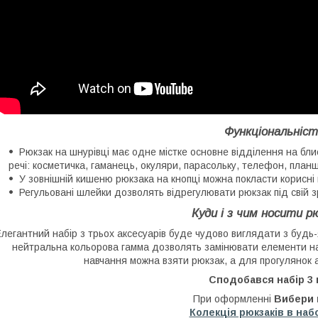
Функціональніст
Рюкзак на шнурівці має одне містке основне відділення на блис
речі: косметичка, гаманець, окуляри, парасольку, телефон, план
У зовнішній кишеню рюкзака на кнопці можна покласти корисні 
Регульовані шлейки дозволять відрегулювати рюкзак під свій зр
Куди і з чим носити р
легантний набір з трьох аксесуарів буде чудово виглядати з будь-
нейтральна кольорова гамма дозволять замінювати елементи наб
навчання можна взяти рюкзак, а для прогулянок а
Сподобався набір 3 в
При оформленні
Вибери 
Колекція рюкзаків в набо