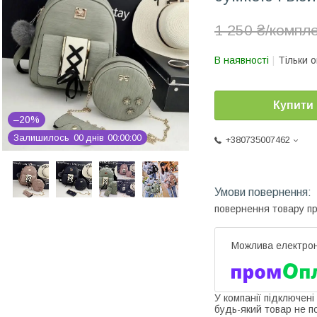
1 250 ₴/компл
В наявності
Тільки 
Купити
–20%
Залишилось
0
0
днів
0
0
0
0
0
0
+380735007462
повернення товару п
У компанії підключені
будь-який товар не п