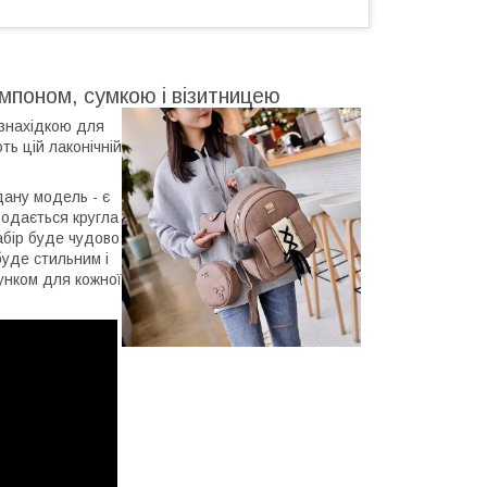
омпоном, сумкою і візитницею
 знахідкою для
ь цій лаконічній
дану модель - є
додається кругла
абір буде чудово
уде стильним і
рунком для кожної