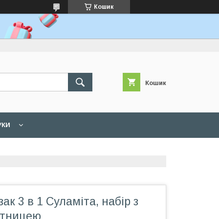
Кошик
Кошик
УКИ
ак 3 в 1 Суламіта, набір з
итницею