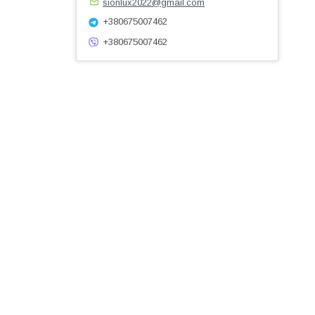
sionlux2022@gmail.com
+380675007462
+380675007462