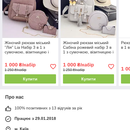
Жіночий рюкзак міський
Жіночий рюкзак міський
Рюкз
"Лія" Lia Набір 3 в 1 з
Сабіна рожевий набір 3 в
в 1 
сумочкою, візитницею і
1 з сумочкою, візитницею і
помпоном
брелком ведмедик
1 000
1 000
₴/набір
₴/набір
1 0
1 250 ₴/набір
1 250 ₴/набір
Купити
Купити
Про нас
100% позитивних з 13 відгуків за рік
Працює з 29.01.2018
м. Київ