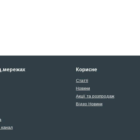
ц.мережах
Корисне
Статті
Новини
Акції та розпродаж
Відео Новини
а
 канал