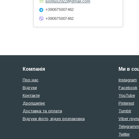
sionlux2022@gmail.com
+380675007462
+380675007462
Компанія
Ми в со
Про нас
Instagram
Відгуки
Facebook
Контакти
YouTube
Дропшипінг
Pinterest
Доставка та оплата
Tumblr
Відгуки фото, відео розпаковка
Viber груп
Telegramm
Twitter