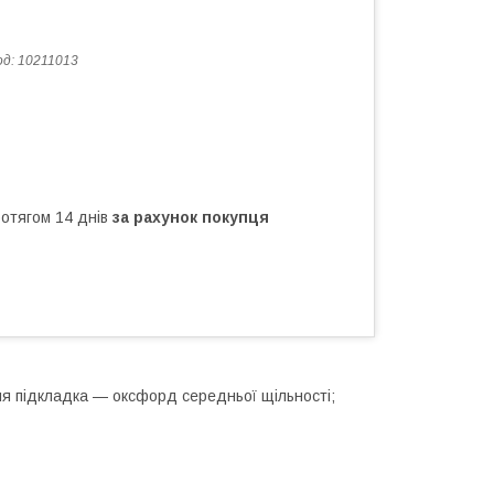
од:
10211013
ротягом 14 днів
за рахунок покупця
шня підкладка — оксфорд середньої щільності;