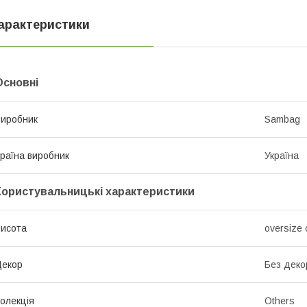
арактеристики
Основні
иробник
Sambag
раїна виробник
Україна
Користувальницькі характеристики
исота
oversize 
Декор
Без деко
олекція
Others