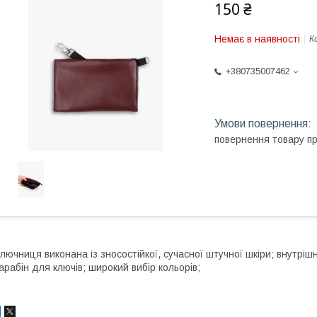
150 ₴
Немає в наявності
К
+380735007462
повернення товару п
лючниця виконана із зносостійкої, сучасної штучної шкіри; внутрі
арабін для ключів; широкий вибір кольорів;