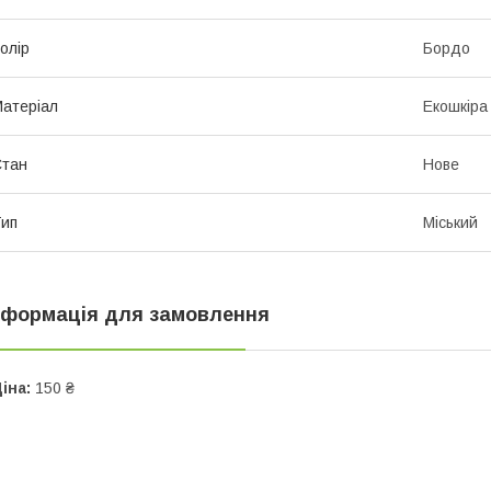
олір
Бордо
атеріал
Екошкіра
Стан
Нове
ип
Міський
нформація для замовлення
іна:
150 ₴