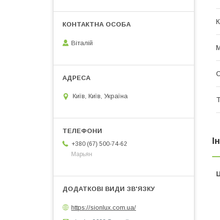
К
Віталій
М
Київ, Київ, Україна
Т
І
+380 (67) 500-74-62
Марьян
Ц
https://sionlux.com.ua/