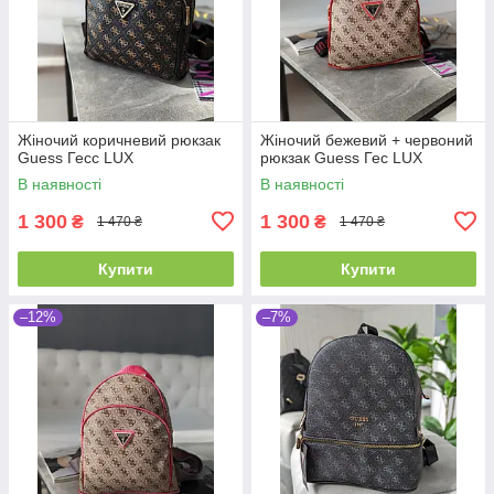
Жіночий коричневий рюкзак
Жіночий бежевий + червоний
Guess Гесс LUX
рюкзак Guess Гес LUX
В наявності
В наявності
1 300
1 300
₴
₴
1 470 ₴
1 470 ₴
Купити
Купити
–12%
–7%