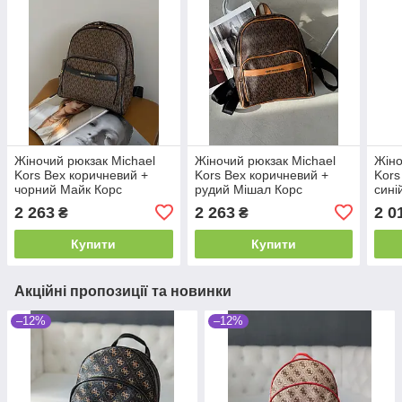
Жіночий рюкзак Michael
Жіночий рюкзак Michael
Жіно
Kors Bex коричневий +
Kors Bex коричневий +
Kors
чорний Майк Корс
рудий Мішал Корс
сині
великий
великий
2 263
2 263
2 0
₴
₴
Купити
Купити
Акційні пропозиції та новинки
–12%
–12%