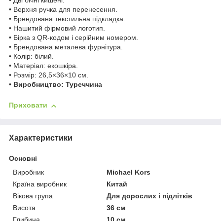
• Дві бічні кишені.
• Верхня ручка для перенесення.
• Брендована текстильна підкладка.
• Нашитий фірмовий логотип.
• Бірка з QR-кодом і серійним номером.
• Брендована металева фурнітура.
• Колір: білий.
• Матеріал: екошкіра.
• Розмір: 26,5×36×10 см.
•
Виробництво: Туреччина
Приховати
Характеристики
Основні
Виробник
Michael Kors
Країна виробник
Китай
Вікова група
Для дорослих і підлітків
Висота
36 см
Глибина
10 см