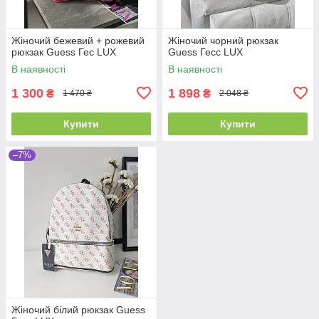
Жіночий бежевий + рожевий
Жіночий чорний рюкзак
рюкзак Guess Гес LUX
Guess Гесс LUX
В наявності
В наявності
1 300
1 898
₴
₴
1 470 ₴
2 048 ₴
Купити
Купити
–7%
Жіночий білий рюкзак Guess