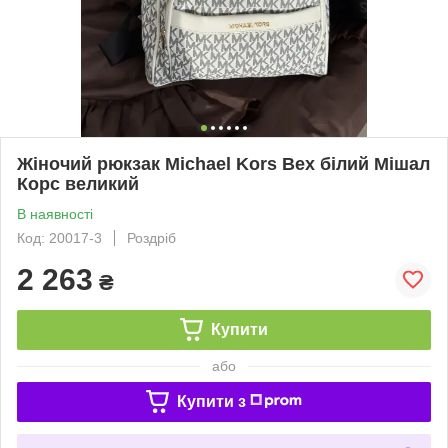
Жіночий рюкзак Michael Kors Bex білий Мішал
Корс великий
В наявності
Код: 20017-3
Роздріб
2 263
₴
Купити
або
Купити з