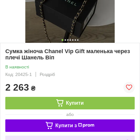
Сумка жіноча Chanel Vip Gift маленька через
плечі Шанель Віп
В наявності
Код: 20425-1
Роздріб
2 263
₴
Купити
або
Купити з