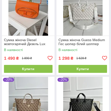
Сумка жіноча Diesel
Сумка жіноча Guess Medium
жовтогарячий Дизель Lux
Гес шопер білий шоппер
В наявності
В наявності
1 490
1 298
₴
₴
1 890 ₴
1 628 ₴
Купити
Купити
–20%
–20%