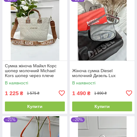
Сумка жіноча Майкл Корс
шопер молочний Michael
Жіноча сумка Diesel
Kors шопер через плече
молочний Дизель Lux
В наявності
В наявності
1 225
1 490
₴
₴
1 575 ₴
1 890 ₴
Купити
Купити
–21%
–20%