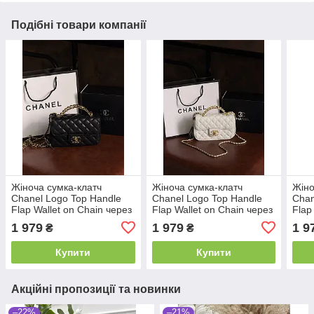
Подібні товари компанії
Жіноча сумка-клатч
Жіноча сумка-клатч
Жіно
Chanel Logo Top Handle
Chanel Logo Top Handle
Chan
Flap Wallet on Chain через
Flap Wallet on Chain через
Flap
плече чорний Шанель
плече білий Шанель
пле
1 979
1 979
1 9
₴
₴
маленька
маленька
мал
Купити
Купити
Акційні пропозиції та новинки
–22%
–21%