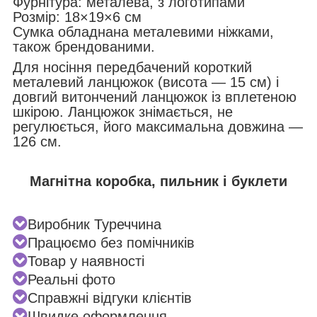
Фурнітура: металева, з логотипами
Розмір: 18×19×6 см
Сумка обладнана металевими ніжками,
також брендованими.
Для носіння передбачений короткий
металевий ланцюжок (висота — 15 см) і
довгий витончений ланцюжок із вплетеною
шкірою. Ланцюжок знімається, не
регулюється, його максимальна довжина —
126 см.
Магнітна коробка, пильник і буклети
Виробник Туреччина
Працюємо без помічників
Товар у наявності
Реальні фото
Справжні відгуки клієнтів
Швидке оформлення