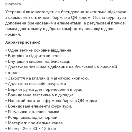
рюкзака.
Усередині використовується брендована текстильна підкладка
з фірмовим логотипом і биркою з QR-кодом. Якісна фурнітура
доповнена брендованими елементами, а регульовані плечові
лямки дають змогу підібрати комфортну посадку під час
носіння.
Характеристики:
• Одне велике основне відділення.
• Внутрішня відкрита кишеня.
• Внутрішня кишеня на блискавці.
• Додаткове зовнішнє відділення на блискавці на лицьовій
стороні.
• Закриття на клапан із магнітною кнопкою.
• Додаткова фіксація шнурками.
• Верхня ручка для перенесення в руці.
• Брендована текстильна підкладка.
• Нашитий логотип і фірмова бирка з QR-кодом.
• Брендовані елементи фурнітури.
• Регульовані плечові лямки.
• Колір: шоколадно-чорний.
• Матеріал: преміальна канва.
• Розмір: 25 × 33 × 12,5 см.