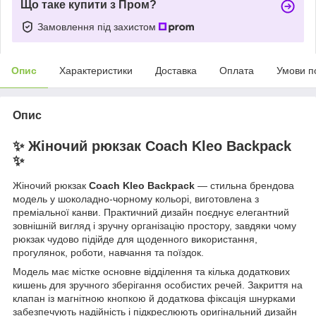
Що таке купити з Пром?
Замовлення під захистом
Опис
Характеристики
Доставка
Оплата
Умови п
Опис
✨ Жіночий рюкзак Coach Kleo Backpack
✨
Жіночий рюкзак
Coach Kleo Backpack
— стильна брендова
модель у шоколадно-чорному кольорі, виготовлена з
преміальної канви. Практичний дизайн поєднує елегантний
зовнішній вигляд і зручну організацію простору, завдяки чому
рюкзак чудово підійде для щоденного використання,
прогулянок, роботи, навчання та поїздок.
Модель має містке основне відділення та кілька додаткових
кишень для зручного зберігання особистих речей. Закриття на
клапан із магнітною кнопкою й додаткова фіксація шнурками
забезпечують надійність і підкреслюють оригінальний дизайн