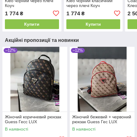
Kleo чорний через плечі
Kleo чорний класичний
Coac
Коуч
через плечі Коуч
Кле
1 774
1 774
2 5
₴
₴
Купити
Купити
Акційні пропозиції та новинки
–12%
–12%
Жіночий коричневий рюкзак
Жіночий бежевий + червоний
Guess Гесс LUX
рюкзак Guess Гес LUX
В наявності
В наявності