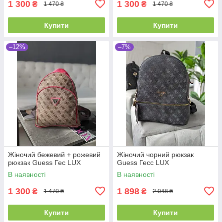
1 300
1 300
₴
₴
1 470 ₴
1 470 ₴
Купити
Купити
–12%
–7%
Жіночий бежевий + рожевий
Жіночий чорний рюкзак
рюкзак Guess Гес LUX
Guess Гесс LUX
В наявності
В наявності
1 300
1 898
₴
₴
1 470 ₴
2 048 ₴
Купити
Купити