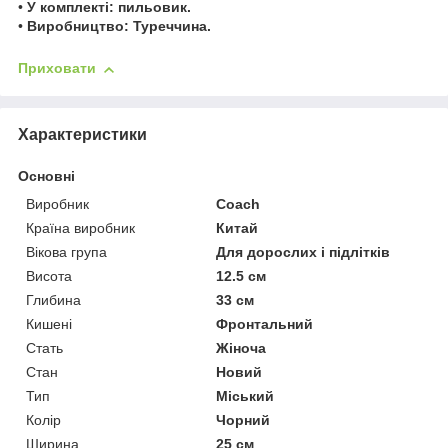
•
У комплекті: пильовик.
•
Виробництво: Туреччина.
Приховати
Характеристики
Основні
Виробник
Coach
Країна виробник
Китай
Вікова група
Для дорослих і підлітків
Висота
12.5 см
Глибина
33 см
Кишені
Фронтальний
Стать
Жіноча
Стан
Новий
Тип
Міський
Колір
Чорний
Ширина
25 см