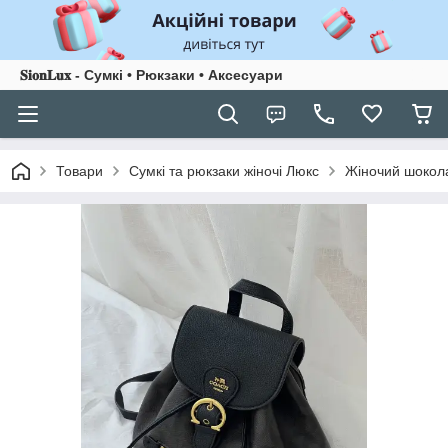
𝐒𝐢𝐨𝐧𝐋𝐮𝐱 - Сумкі • Рюкзаки • Аксесуари
Товари
Сумкі та рюкзаки жіночі Люкс
Жіночий шокола