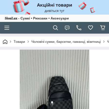
𝐒𝐢𝐨𝐧𝐋𝐮𝐱 - Сумкі • Рюкзаки • Аксесуари
Товари
Чоловічі сумки, барсетки, гаманці, візитниці
Ч