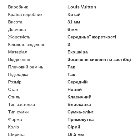
Виробник
Louis Vuitton
Країна виробник
Китай
Висота
31 мм
Довжина
6 мм
Жорсткість
Середньої жорсткості
Кількість відділень
3
Матеріал
Екошкіра
Відділення
Зовнішня кишеня на застібці
Плечовий ремінь
Так
Підкладка
Так
Розмір
Середній
Стан
Новий
Стиль
Класичний
Тип застежки
Блискавка
Тип сумки
Сумка-слінг
Форма
Прямокутна
Колір
Сірий
Ширина
16.5 мм