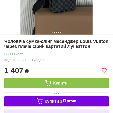
Чоловіча сумка-слінг месенджер Louis Vuitton
через плече сірий картатий Луї Віттон
В наявності
Код: 20586-3
Роздріб
1 407
₴
Купити
або
Купити з