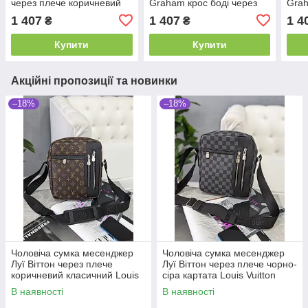
через плече коричневий
Graham крос боді через
Grah
картатий Луї Віттон
плече сірий картатий Луї
плеч
1 407
1 407
1 4
₴
₴
Віттон
Купити
Купити
Акційні пропозиції та новинки
–18%
–18%
Чоловіча сумка месенджер
Чоловіча сумка месенджер
Луї Віттон через плече
Луї Віттон через плече чорно-
коричневий класичний Louis
сіра картата Louis Vuitton
Vuitton
В наявності
В наявності