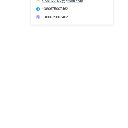
sionlux2022@gmail.com
+380675007462
+380675007462