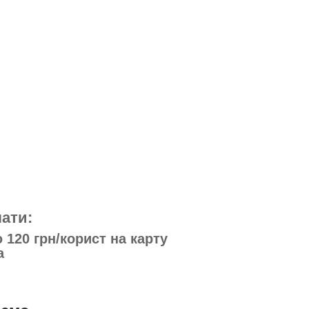
ати:
120 грн/корист на карту
а