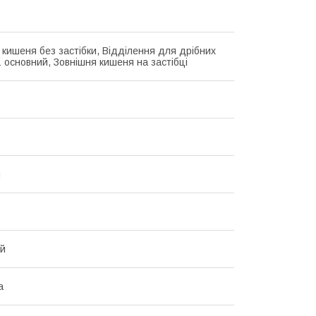
 кишеня без застібки, Відділення для дрібних
1 основний, Зовнішня кишеня на застібці
й
ий
а