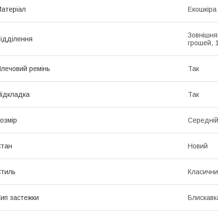
атеріал
Екошкіра
Зовнішня
ідділення
грошей, 
лечовий ремінь
Так
ідкладка
Так
озмір
Середні
Стан
Новий
тиль
Класичн
ип застежки
Блискавк