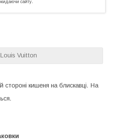
окидаючи сайту.
✨
Louis Vuitton
й стороні кишеня на блискавці. На
ься.
аковки