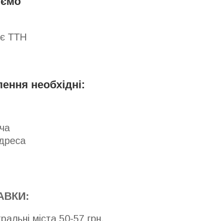
юємо
яє ТТН
ння необхідні:
ча
адреса
АВКИ:
альні міста 50-57 грн.