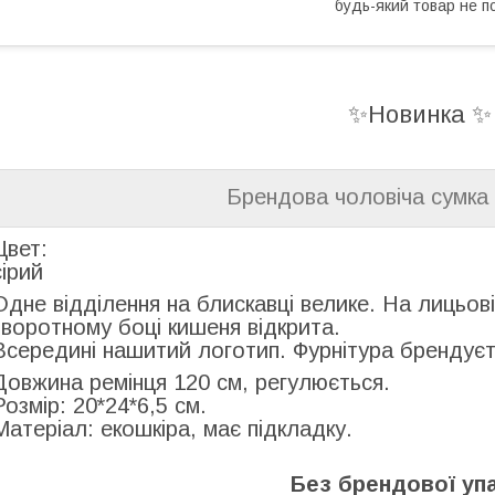
будь-який товар не п
✨Новинка 
Брендова чоловіча сумка 
Цвет:
сірий
Одне відділення на блискавці велике. На лицьові
зворотному боці кишеня відкрита.
Всередині нашитий логотип. Фурнітура брендуєт
Довжина ремінця 120 см, регулюється.
Розмір: 20*24*6,5 см.
Матеріал: екошкіра, має підкладку.
Без брендової уп