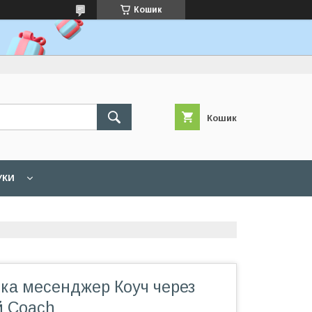
Кошик
Кошик
УКИ
мка месенджер Коуч через
й Coach