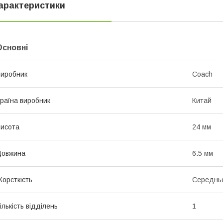
арактеристики
Основні
иробник
Coach
раїна виробник
Китай
исота
24 мм
Довжина
6.5 мм
орсткість
Середньо
ількість відділень
1