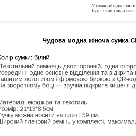
У компанії підключені
будь-який товар не п
Чудова модна жіноча сумка
C
Колір сумки: білий
Текстильний ремінець двосторонній, одна стор
Усередині одне основне відділення та відкрита 
нашитим логотипом і фірмовою биркою з QR-ко
На зворотному боці — зручна відкрита кишеня дл
Матеріал: екошкіра та текстиль
Розмір: 21*13*8,5см
Ручку можна носити на плечі: 59 см.
Широкий плечовий ремінь у комплекті, максимал