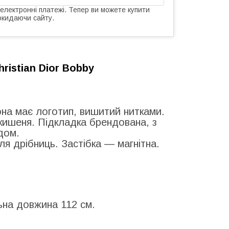
 електронні платежі. Тепер ви можете купити
окидаючи сайту.
hristian Dior Bobby
она має логотип, вишитий нитками.
кишеня. Підкладка брендована, з
дом.
я дрібниць. Застібка — магнітна.
ьна довжина 112 см.