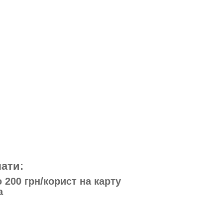
ати:
200 грн/корист на карту
а