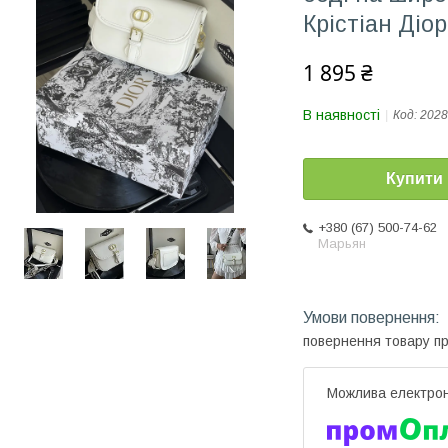
Крістіан Діор
1 895 ₴
В наявності
Код:
2028
Купити
+380 (67) 500-74-62
Марьян
повернення товару п