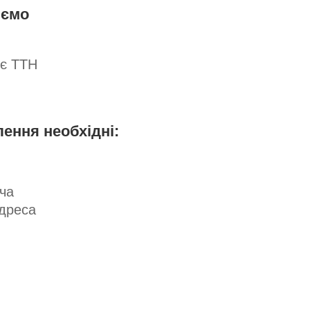
юємо
яє ТТН
ння необхідні:
ча
адреса