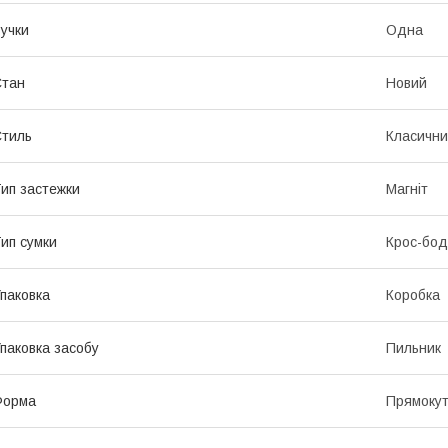
учки
Одна
Стан
Новий
тиль
Класичн
ип застежки
Магніт
ип сумки
Крос-бод
паковка
Коробка
паковка засобу
Пильник
Форма
Прямоку