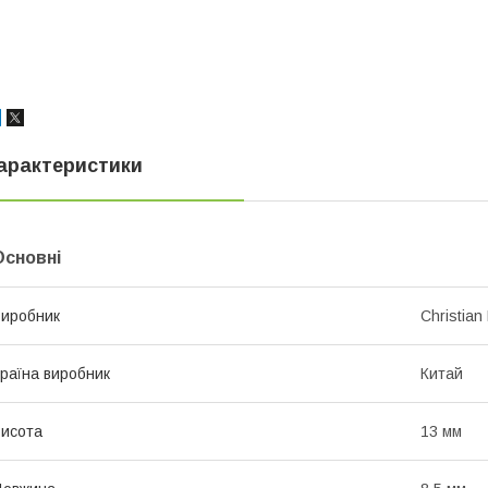
арактеристики
Основні
иробник
Christian
раїна виробник
Китай
исота
13 мм