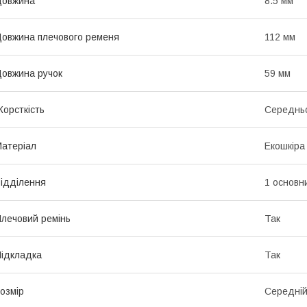
Довжина
8.5 мм
овжина плечового ременя
112 мм
овжина ручок
59 мм
орсткість
Середньо
атеріал
Екошкіра
ідділення
1 основн
лечовий ремінь
Так
ідкладка
Так
озмір
Середні