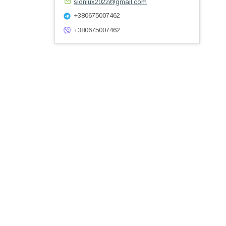
sionlux2022@gmail.com
+380675007462
+380675007462