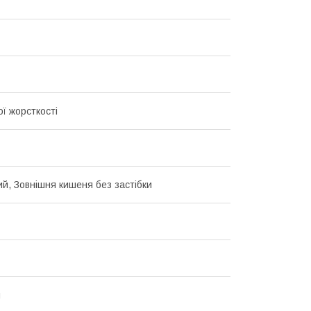
ї жорсткості
ий, Зовнішня кишеня без застібки
й