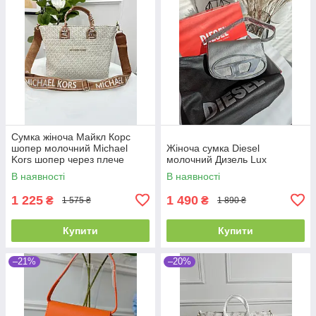
Сумка жіноча Майкл Корс
шопер молочний Michael
Жіноча сумка Diesel
Kors шопер через плече
молочний Дизель Lux
В наявності
В наявності
1 225
1 490
₴
₴
1 575 ₴
1 890 ₴
Купити
Купити
–21%
–20%