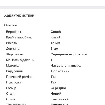
Приховати
Характеристики
Основні
Виробник
Coach
Країна виробник
Китай
Висота
15 мм
Довжина
6 мм
Жорсткість
Середньої жорсткості
Кількість відділень
1
Матеріал
Натуральна шкіра
Відділення
1 основний
Плечовий ремінь
Так
Підкладка
Так
Розмір
Середній
Стан
Новий
Стиль
Класичний
Тип застежки
Блискавка