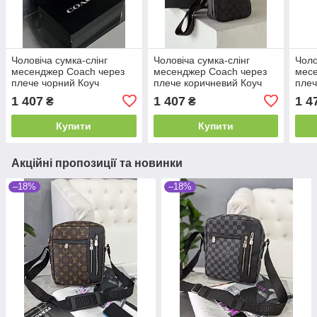
Чоловіча сумка-слінг
Чоловіча сумка-слінг
Чоло
месенджер Coach через
месенджер Coach через
месе
плече чорний Коуч
плече коричневий Коуч
плеч
1 407
1 407
1 4
₴
₴
Купити
Купити
Акційні пропозиції та новинки
–18%
–18%