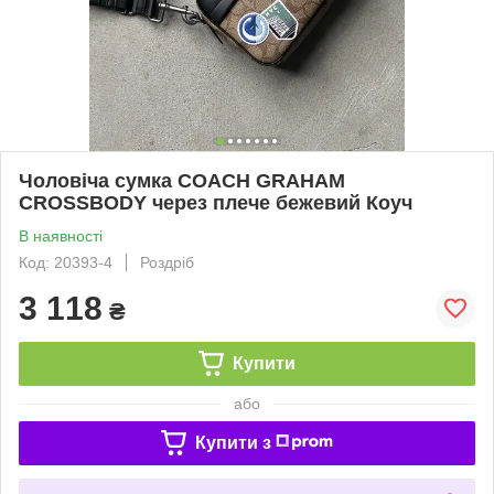
Чоловіча сумка COACH GRAHAM
CROSSBODY через плече бежевий Коуч
В наявності
Код: 20393-4
Роздріб
3 118
₴
Купити
або
Купити з