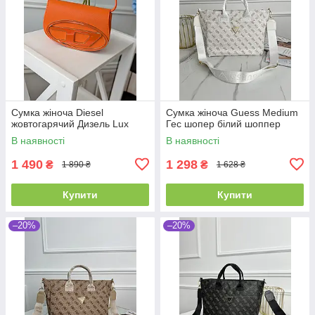
Сумка жіноча Diesel
Сумка жіноча Guess Medium
жовтогарячий Дизель Lux
Гес шопер білий шоппер
В наявності
В наявності
1 490
1 298
₴
₴
1 890 ₴
1 628 ₴
Купити
Купити
–20%
–20%