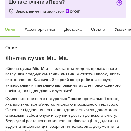
Що таке купити з Пром?
Замовлення під захистом
Опис
Характеристики
Доставка
Оплата
Умови п
Опис
Жіноча сумка Miu Miu
Жіноча сумка
Miu Miu
— елегантна модель преміального
класу, яка поєднує сучасний дизайн, місткість і високу якість
виготовлення. Класичний чорний колір робить аксесуар
універсальним і ідеально відповідним як для повсякденного
носіння, так і для ділових зустрічей.
Сумка виготовлена з натуральної шкіри преміальної якості,
яка вирізняється м'якістю, міцністю й розкішною текстурою.
Основне відділення повністю відкривається за допомогою
блискавки, забезпечуючи зручний доступ до всього вмісту.
Всередині розташована кишеня на блискавці та додаткова
відкрита кишенька для зберігання телефона, документів та