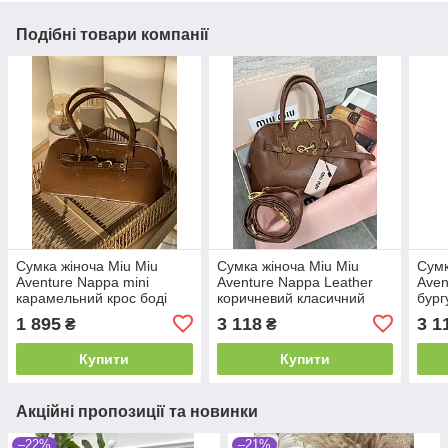
Подібні товари компанії
Сумка жіноча Miu Miu
Сумка жіноча Miu Miu
Сумк
Aventure Nappa mini
Aventure Nappa Leather
Aven
карамельний крос боді
коричневий класичний
бург
Міу Міу
саквояж Міу Міу
сакв
1 895
3 118
3 1
₴
₴
Купити
Купити
Акційні пропозиції та новинки
–22%
–21%