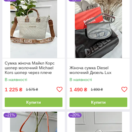
Сумка жіноча Майкл Корс
шопер молочний Michael
Жіноча сумка Diesel
Kors шопер через плече
молочний Дизель Lux
В наявності
В наявності
1 225
1 490
₴
₴
1 575 ₴
1 890 ₴
Купити
Купити
–21%
–20%