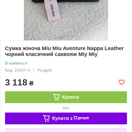
Сумка жіноча Miu Miu Aventure Nappa Leather
чорний класичний саквояж Міу Міу
В наявності
Код: 20557-4
Роздріб
3 118
₴
Купити
або
Купити з