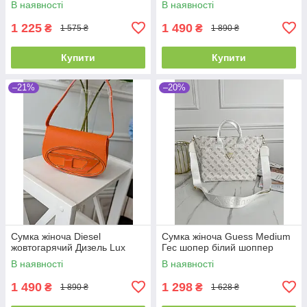
В наявності
В наявності
1 225
1 490
₴
₴
1 575 ₴
1 890 ₴
Купити
Купити
–21%
–20%
Сумка жіноча Diesel
Сумка жіноча Guess Medium
жовтогарячий Дизель Lux
Гес шопер білий шоппер
В наявності
В наявності
1 490
1 298
₴
₴
1 890 ₴
1 628 ₴