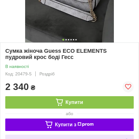
Сумка жіноча Guess ECO ELEMENTS
пудровий крос боді Гесс
В наявності
Код: 20479-5
Роздріб
2 340
₴
Купити
або
Купити з