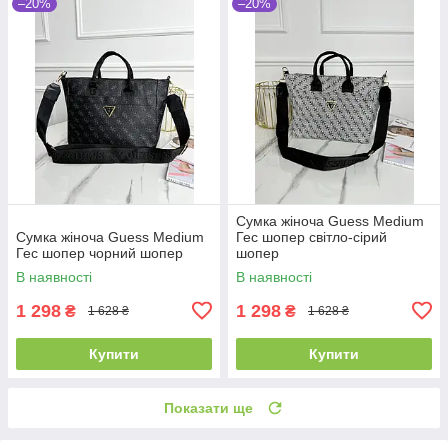
–20%
–20%
Сумка жіноча Guess Medium
Сумка жіноча Guess Medium
Гес шопер світло-сірий
Гес шопер чорний шопер
шопер
В наявності
В наявності
1 298
1 298
₴
₴
1 628 ₴
1 628 ₴
Купити
Купити
Показати ще