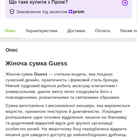
Що таке купити з Пром?
Замовлення під захистом
Опис
Характеристики
Доставка
Оплата
Умови п
Опис
Жіноча сумка Guess
Жіноча сумка
Guess
— стильна модель, яка поєднує
сучасний дизайн, практичність і фірмовий стиль бренда.
Ніжний пудровий відтінок робить аксесуар елегантним і
універсальним, даючи змогу легко поєднувати його з
повсякденними, романтичними та святковими образами.
Сумка виготовлена з високоякісної екошкіри, яка вирізняється
міцністю, приємною текстурою й довговічністю. Усередині
розташоване одне основне відділення, кишеня на блискавці
та додатковий відкритий відсік для зручної організації
особистих речей. На зворотному боці передбачена відкрита
кишеня для швидкого доступу до найнеобхідніших дрібниць.