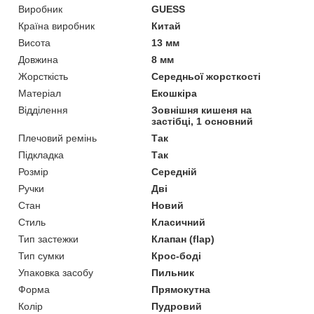
Виробник
GUESS
Країна виробник
Китай
Висота
13 мм
Довжина
8 мм
Жорсткість
Середньої жорсткості
Матеріал
Екошкіра
Відділення
Зовнішня кишеня на
застібці, 1 основний
Плечовий ремінь
Так
Підкладка
Так
Розмір
Середній
Ручки
Дві
Стан
Новий
Стиль
Класичний
Тип застежки
Клапан (flap)
Тип сумки
Крос-боді
Упаковка засобу
Пильник
Форма
Прямокутна
Колір
Пудровий