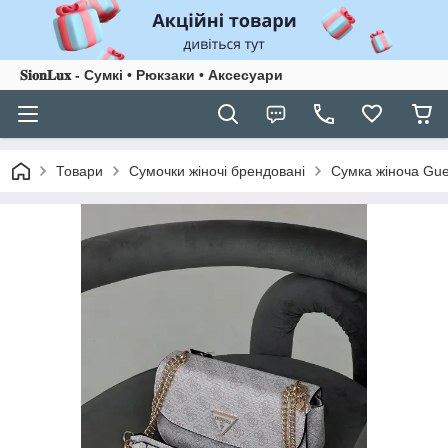
𝐒𝐢𝐨𝐧𝐋𝐮𝐱 - Сумкі • Рюкзаки • Аксесуари
Товари
Сумочки жіночі брендовані
Сумка жіноча Gu