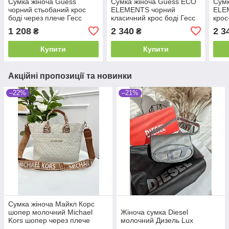
Сумка жіноча Guess
Сумка жіноча Guess ECO
Сумк
чорний стьобаний крос
ELEMENTS чорний
ELE
боді через плече Гесс
класичний крос боді Гесс
крос
1 208
2 340
2 3
₴
₴
Купити
Купити
Акційні пропозиції та новинки
–22%
–21%
Сумка жіноча Майкл Корс
шопер молочний Michael
Жіноча сумка Diesel
Kors шопер через плече
молочний Дизель Lux