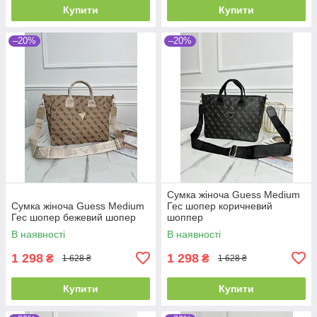
Купити
Купити
–20%
–20%
Сумка жіноча Guess Medium
Сумка жіноча Guess Medium
Гес шопер коричневий
Гес шопер бежевий шопер
шоппер
В наявності
В наявності
1 298
1 298
₴
₴
1 628 ₴
1 628 ₴
Купити
Купити