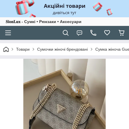
𝐒𝐢𝐨𝐧𝐋𝐮𝐱 - Сумкі • Рюкзаки • Аксесуари
Товари
Сумочки жіночі брендовані
Сумка жіноча Gu