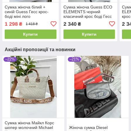
Сумка жіноча білий +
Сумка жіноча Guess ECO
Сумк
синій Guess Гесс крос-
ELEMENTS чорний
ELE
боді міні лого
класичний крос боді Гесс
крос
1 298
2 340
2 3
₴
₴
1 418 ₴
Купити
Купити
Акційні пропозиції та новинки
–22%
–21%
Сумка жіноча Майкл Корс
шопер молочний Michael
Жіноча сумка Diesel