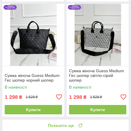
–20%
–20%
Сумка жіноча Guess Medium
Сумка жіноча Guess Medium
Гес шопер світло-сірий
Гес шопер чорний шопер
шопер
В наявності
В наявності
1 298
1 298
₴
₴
1 628 ₴
1 628 ₴
Купити
Купити
Показати ще