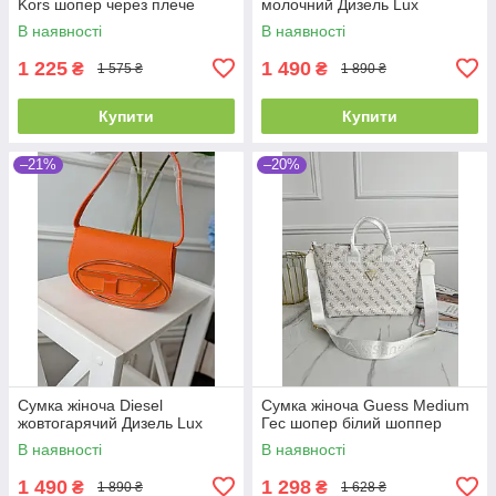
Kors шопер через плече
молочний Дизель Lux
В наявності
В наявності
1 225
1 490
₴
₴
1 575 ₴
1 890 ₴
Купити
Купити
–21%
–20%
Сумка жіноча Diesel
Сумка жіноча Guess Medium
жовтогарячий Дизель Lux
Гес шопер білий шоппер
В наявності
В наявності
1 490
1 298
₴
₴
1 890 ₴
1 628 ₴