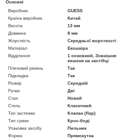
Основні
Виробник
GUESS
Країна виробник
Китай
Висота
13 мм
Довжина
8 мм
Жорсткість
Середньої жорсткості
Матеріал
Екошкіра
Відділення
1 основний, Зовнішня
кишеня на застібці
Плечовий ремінь
Так
Підкладка
Так
Розмір
Середній
Ручки
Дві
Стан
Новий
Стиль
Класичний
Тип застежки
Клапан (flap)
Тип сумки
Крос-боді
Упаковка засобу
Пильник
Форма
Прямокутна