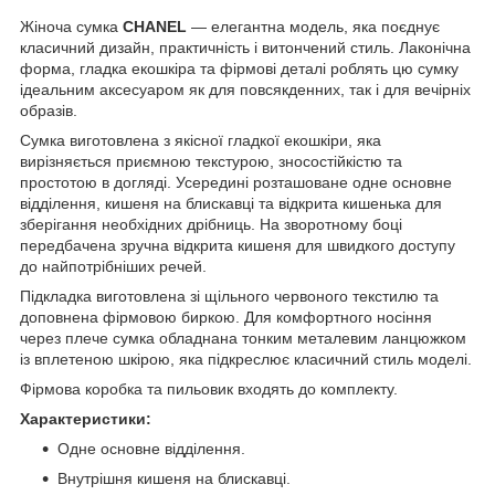
Жіноча сумка
CHANEL
— елегантна модель, яка поєднує
класичний дизайн, практичність і витончений стиль. Лаконічна
форма, гладка екошкіра та фірмові деталі роблять цю сумку
ідеальним аксесуаром як для повсякденних, так і для вечірніх
образів.
Сумка виготовлена з якісної гладкої екошкіри, яка
вирізняється приємною текстурою, зносостійкістю та
простотою в догляді. Усередині розташоване одне основне
відділення, кишеня на блискавці та відкрита кишенька для
зберігання необхідних дрібниць. На зворотному боці
передбачена зручна відкрита кишеня для швидкого доступу
до найпотрібніших речей.
Підкладка виготовлена зі щільного червоного текстилю та
доповнена фірмовою биркою. Для комфортного носіння
через плече сумка обладнана тонким металевим ланцюжком
із вплетеною шкірою, яка підкреслює класичний стиль моделі.
Фірмова коробка та пильовик входять до комплекту.
Характеристики:
Одне основне відділення.
Внутрішня кишеня на блискавці.