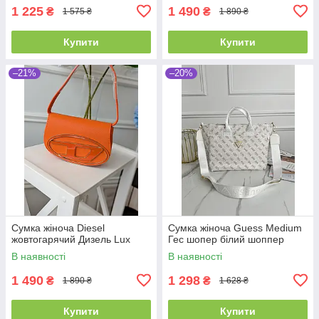
1 225
1 490
₴
₴
1 575 ₴
1 890 ₴
Купити
Купити
–21%
–20%
Сумка жіноча Diesel
Сумка жіноча Guess Medium
жовтогарячий Дизель Lux
Гес шопер білий шоппер
В наявності
В наявності
1 490
1 298
₴
₴
1 890 ₴
1 628 ₴
Купити
Купити