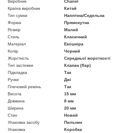
Виробник
Chanel
Країна виробник
Китай
Тип сумки
Наплічна/Седельна
Форма
Прямокутна
Розмір
Малий
Стиль
Класичний
Матеріал
Екошкіра
Колір
Чорний
Жорсткість
Середньої жорсткості
Тип застежки
Клапан (flap)
Підкладка
Так
Ручки
Дві
Плечовий ремінь
Так
Висота
15 мм
Довжина
8 мм
Ширина
20 мм
Стан
Новий
Упаковка засобу
Пильник
Упаковка
Коробка