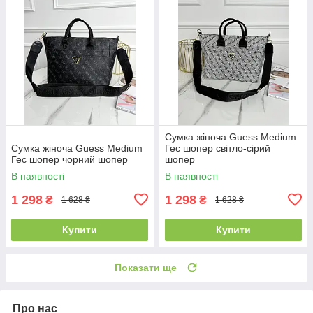
Сумка жіноча Guess Medium
Сумка жіноча Guess Medium
Гес шопер світло-сірий
Гес шопер чорний шопер
шопер
В наявності
В наявності
1 298
1 298
₴
₴
1 628 ₴
1 628 ₴
Купити
Купити
Показати ще
Про нас