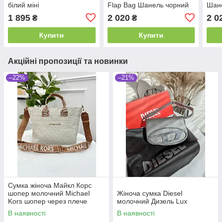
білий міні
Flap Bag Шанель чорний
Шане
класичний
1 895
2 020
2 0
₴
₴
Купити
Купити
Акційні пропозиції та новинки
–22%
–21%
Сумка жіноча Майкл Корс
шопер молочний Michael
Жіноча сумка Diesel
Kors шопер через плече
молочний Дизель Lux
В наявності
В наявності