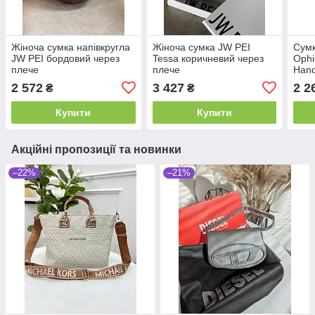
Жіноча сумка напівкругла
Жіноча сумка JW PEI
Сумк
JW PEI бордовий через
Tessa коричневий через
Ophi
плече
плече
Hand
беже
2 572
3 427
2 2
₴
₴
Купити
Купити
Акційні пропозиції та новинки
–22%
–21%