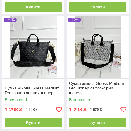
Купити
Купити
–20%
–20%
Сумка жіноча Guess Medium
Сумка жіноча Guess Medium
Гес шопер світло-сірий
Гес шопер чорний шопер
шопер
В наявності
В наявності
1 298
1 298
₴
₴
1 628 ₴
1 628 ₴
Купити
Купити