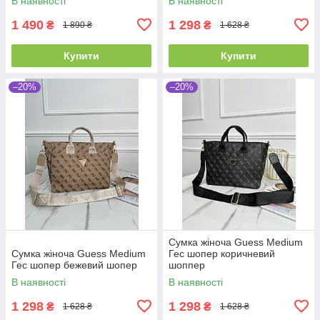
В наявності
В наявності
1 490
1 298
₴
₴
1 890 ₴
1 628 ₴
Купити
Купити
–20%
–20%
Сумка жіноча Guess Medium
Сумка жіноча Guess Medium
Гес шопер коричневий
Гес шопер бежевий шопер
шоппер
В наявності
В наявності
1 298
1 298
₴
₴
1 628 ₴
1 628 ₴