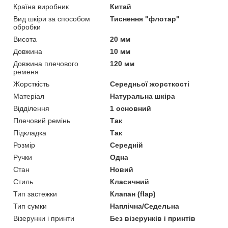
Країна виробник
Китай
Вид шкіри за способом
Тиснення "флотар"
обробки
Висота
20 мм
Довжина
10 мм
Довжина плечового
120 мм
ременя
Жорсткість
Середньої жорсткості
Матеріал
Натуральна шкіра
Відділення
1 основний
Плечовий ремінь
Так
Підкладка
Так
Розмір
Середній
Ручки
Одна
Стан
Новий
Стиль
Класичний
Тип застежки
Клапан (flap)
Тип сумки
Наплічна/Седельна
Візерунки і принти
Без візерунків і принтів