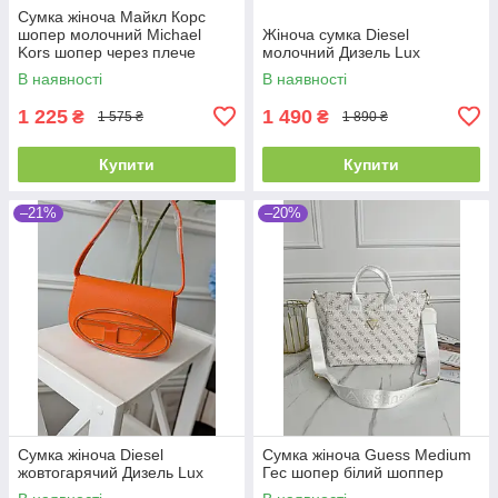
Сумка жіноча Майкл Корс
шопер молочний Michael
Жіноча сумка Diesel
Kors шопер через плече
молочний Дизель Lux
В наявності
В наявності
1 225
1 490
₴
₴
1 575 ₴
1 890 ₴
Купити
Купити
–21%
–20%
Сумка жіноча Diesel
Сумка жіноча Guess Medium
жовтогарячий Дизель Lux
Гес шопер білий шоппер