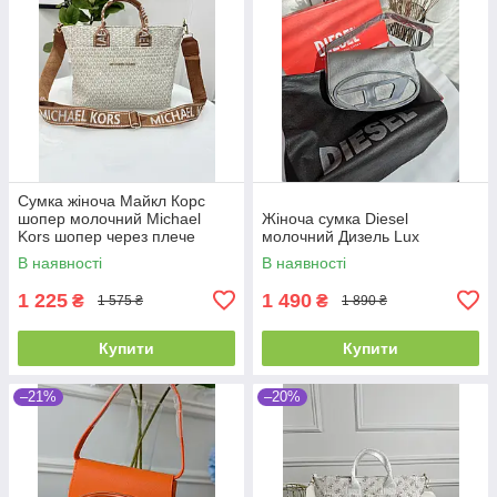
Сумка жіноча Майкл Корс
шопер молочний Michael
Жіноча сумка Diesel
Kors шопер через плече
молочний Дизель Lux
В наявності
В наявності
1 225
1 490
₴
₴
1 575 ₴
1 890 ₴
Купити
Купити
–21%
–20%