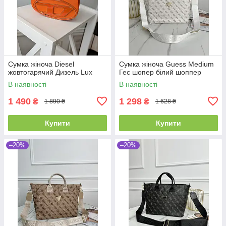
Сумка жіноча Diesel
Сумка жіноча Guess Medium
жовтогарячий Дизель Lux
Гес шопер білий шоппер
В наявності
В наявності
1 490
1 298
₴
₴
1 890 ₴
1 628 ₴
Купити
Купити
–20%
–20%