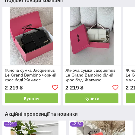
Подібні товари компанії
Жіноча сумка Jacquemus
Жіноча сумка Jacquemus
Жіно
Le Grand Bambino чорний
Le Grand Bambino білий
Le G
крос боді Жакмюс
крос боді Жакмюс
мали
Жак
2 219
2 219
2 2
₴
₴
Купити
Купити
Акційні пропозиції та новинки
–22%
–21%