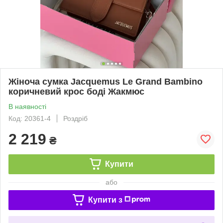
Жіноча сумка Jacquemus Le Grand Bambino
коричневий крос боді Жакмюс
В наявності
Код: 20361-4
Роздріб
2 219
₴
Купити
або
Купити з