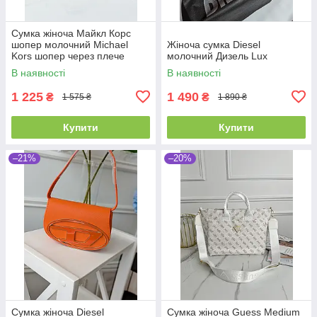
Сумка жіноча Майкл Корс
шопер молочний Michael
Жіноча сумка Diesel
Kors шопер через плече
молочний Дизель Lux
В наявності
В наявності
1 225
1 490
₴
₴
1 575 ₴
1 890 ₴
Купити
Купити
–21%
–20%
Сумка жіноча Diesel
Сумка жіноча Guess Medium