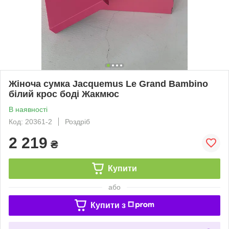
Жіноча сумка Jacquemus Le Grand Bambino
білий крос боді Жакмюс
В наявності
Код: 20361-2
Роздріб
2 219
₴
Купити
або
Купити з