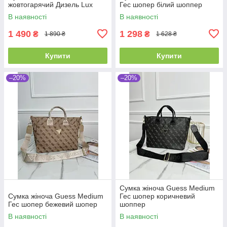
жовтогарячий Дизель Lux
Гес шопер білий шоппер
В наявності
В наявності
1 490
1 298
₴
₴
1 890 ₴
1 628 ₴
Купити
Купити
–20%
–20%
Сумка жіноча Guess Medium
Сумка жіноча Guess Medium
Гес шопер коричневий
Гес шопер бежевий шопер
шоппер
В наявності
В наявності