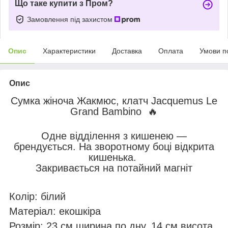
Що таке купити з Пром?
Замовлення під захистом
Опис
Характеристики
Доставка
Оплата
Умови п
Опис
Сумка жіноча Жакмюс, клатч Jacquemus Le
Grand Bambino 🔥
Одне відділення з кишенею —
брендується. На зворотному боці відкрита
кишенька.
Закривається на потайний магніт
Колір: білий
Матеріал: екошкіра
Розмір: 23 см ширина по дну. 14 см висота.