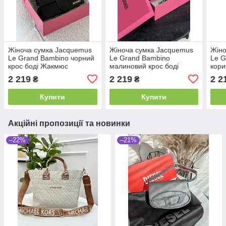
Жіноча сумка Jacquemus
Жіноча сумка Jacquemus
Жіно
Le Grand Bambino чорний
Le Grand Bambino
Le G
крос боді Жакмюс
малиновий крос боді
кори
Жакмюс
Жак
2 219
2 219
2 2
₴
₴
Купити
Купити
Акційні пропозиції та новинки
–22%
–21%