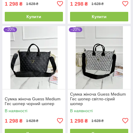
1 298
1 298
₴
₴
1 628 ₴
1 628 ₴
Купити
Купити
–20%
–20%
Сумка жіноча Guess Medium
Сумка жіноча Guess Medium
Гес шопер світло-сірий
Гес шопер чорний шопер
шопер
В наявності
В наявності
1 298
1 298
₴
₴
1 628 ₴
1 628 ₴