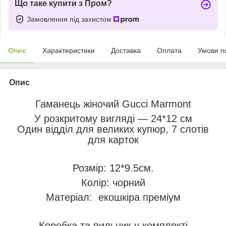
Що таке купити з Пром?
Замовлення під захистом
Опис
Характеристики
Доставка
Оплата
Умови п
Опис
Гаманець жіночий Gucci Marmont
У розкритому вигляді — 24*12 см
Один відділ для великих купюр, 7 слотів
для карток
Розмір: 12*9.5см.
Колір: чорний
Матеріал: екошкіра преміум
Коробка та пильник у комплекті