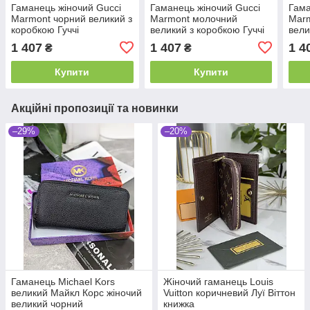
Гаманець жіночий Gucci
Гаманець жіночий Gucci
Гама
Marmont чорний великий з
Marmont молочний
Mar
коробкою Гуччі
великий з коробкою Гуччі
вели
1 407
1 407
1 4
₴
₴
Купити
Купити
Акційні пропозиції та новинки
–29%
–20%
Гаманець Michael Kors
Жіночий гаманець Louis
великий Майкл Корс жіночий
Vuitton коричневий Луї Віттон
великий чорний
книжка