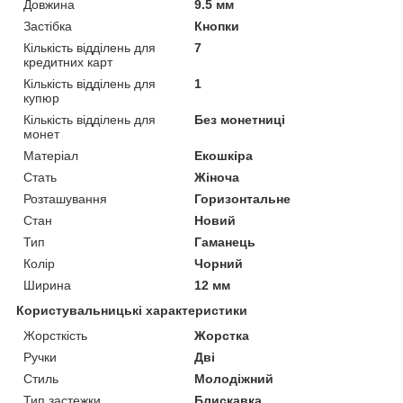
Довжина
9.5 мм
Застібка
Кнопки
Кількість відділень для
7
кредитних карт
Кількість відділень для
1
купюр
Кількість відділень для
Без монетниці
монет
Матеріал
Екошкіра
Стать
Жіноча
Розташування
Горизонтальне
Стан
Новий
Тип
Гаманець
Колір
Чорний
Ширина
12 мм
Користувальницькі характеристики
Жорсткість
Жорстка
Ручки
Дві
Стиль
Молодіжний
Тип застежки
Блискавка