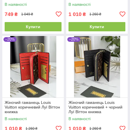
В наявності
В наявності
749
1 010
₴
₴
1 049 ₴
1 260 ₴
Купити
Купити
–20%
–20%
Жіночий гаманець Louis
Жіночий гаманець Louis
Vuitton коричневий Луї Віттон
Vuitton коричневий + чорний
книжка
Луї Віттон книжка
В наявності
В наявності
1 010
1 010
₴
₴
1 260 ₴
1 260 ₴