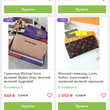
Купити
Купити
–19%
–13%
Гаманець Michael Kors
Жіночий гаманець Louis
великий Майкл Корс жіночий
Vuitton коричневий +
великий пудровий
червоний великий овальний
Луї Віттон
В наявності
В наявності
849
1 053
₴
₴
1 049 ₴
1 208 ₴
Купити
Купити