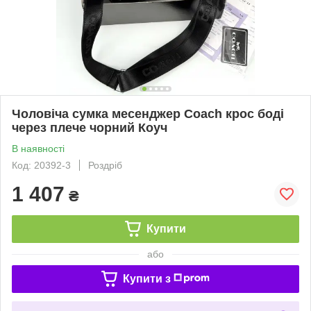
Чоловіча сумка месенджер Coach крос боді
через плече чорний Коуч
В наявності
Код: 20392-3
Роздріб
1 407
₴
Купити
або
Купити з