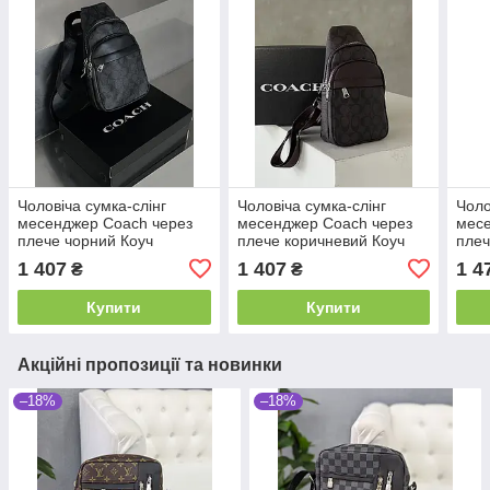
Чоловіча сумка-слінг
Чоловіча сумка-слінг
Чоло
месенджер Coach через
месенджер Coach через
месе
плече чорний Коуч
плече коричневий Коуч
плеч
1 407
1 407
1 4
₴
₴
Купити
Купити
Акційні пропозиції та новинки
–18%
–18%