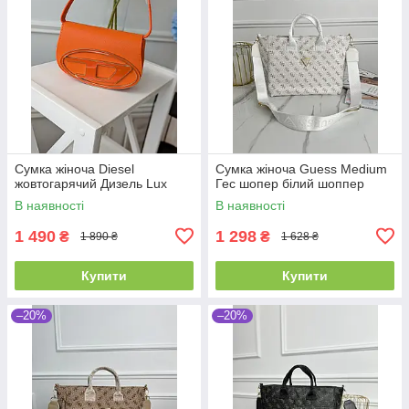
Сумка жіноча Diesel
Сумка жіноча Guess Medium
жовтогарячий Дизель Lux
Гес шопер білий шоппер
В наявності
В наявності
1 490
1 298
₴
₴
1 890 ₴
1 628 ₴
Купити
Купити
–20%
–20%