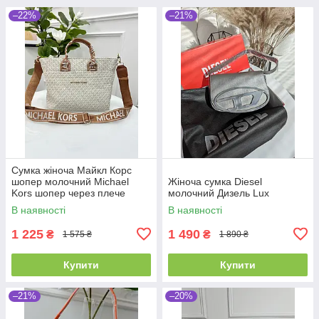
–22%
–21%
Сумка жіноча Майкл Корс
шопер молочний Michael
Жіноча сумка Diesel
Kors шопер через плече
молочний Дизель Lux
В наявності
В наявності
1 225
1 490
₴
₴
1 575 ₴
1 890 ₴
Купити
Купити
–21%
–20%