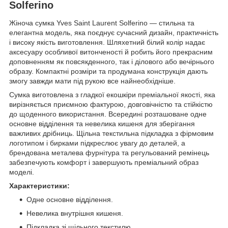
Solferino
Жіноча сумка Yves Saint Laurent Solferino — стильна та
елегантна модель, яка поєднує сучасний дизайн, практичність
і високу якість виготовлення. Шляхетний білий колір надає
аксесуару особливої витонченості й робить його прекрасним
доповненням як повсякденного, так і ділового або вечірнього
образу. Компактні розміри та продумана конструкція дають
змогу завжди мати під рукою все найнеобхідніше.
Сумка виготовлена з гладкої екошкіри преміальної якості, яка
вирізняється приємною фактурою, довговічністю та стійкістю
до щоденного використання. Всередині розташоване одне
основне відділення та невелика кишеня для зберігання
важливих дрібниць. Щільна текстильна підкладка з фірмовим
логотипом і бирками підкреслює увагу до деталей, а
брендована металева фурнітура та регульований ремінець
забезпечують комфорт і завершують преміальний образ
моделі.
Характеристики:
Одне основне відділення.
Невелика внутрішня кишеня.
Підкладка зі щільного текстилю.