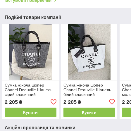
Всі умови повернення
Подібні товари компанії
Сумка жіноча шопер
Сумка жіноча шопер
Сумк
Chanel Deauville Шанель
Chanel Deauville Шанель
Chan
сірий класичний
білий класичний
моло
2 205
2 205
2 2
₴
₴
Купити
Купити
Акційні пропозиції та новинки