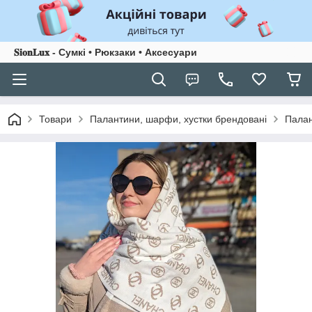
𝐒𝐢𝐨𝐧𝐋𝐮𝐱 - Сумкі • Рюкзаки • Аксесуари
Товари
Палантини, шарфи, хустки брендовані
Палан