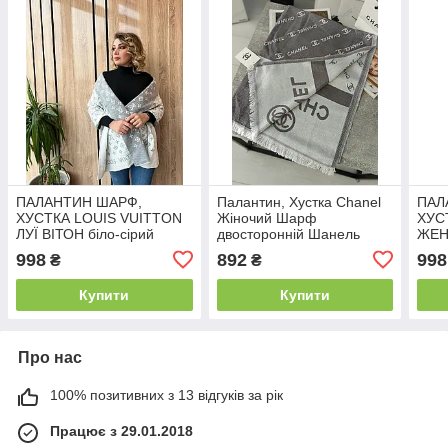
ПАЛАНТИН ШАРФ,
Палантин, Хустка Chanel
ПАЛ
ХУСТКА LOUIS VUITTON
Жіночий Шарф
ХУС
ЛУЇ ВІТОН біло-сірий
двосторонній Шанель
ЖЕН
сірий
чорн
998
892
998
₴
₴
Купити
Купити
Про нас
100% позитивних з 13 відгуків за рік
Працює з 29.01.2018