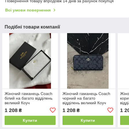
Повернення товару впродовж 14 днів за рахунок покупця
Всі умови повернення
Подібні товари компанії
Жіночий гаманець Coach
Жіночий гаманець Coach
Жіно
білий на багато відділень
чорний на багато
кори
великий Коуч
відділень великий Коуч
відд
1 208
1 208
1 2
₴
₴
Купити
Купити