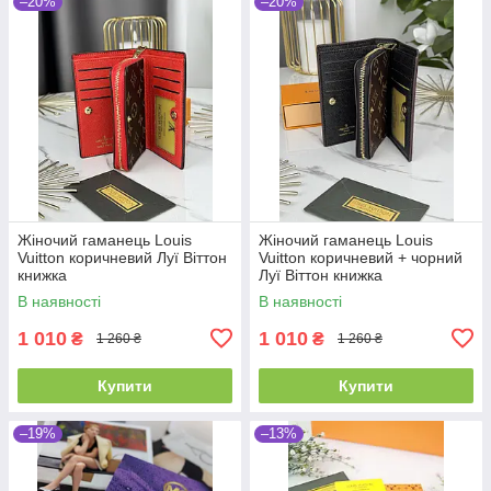
–20%
–20%
Жіночий гаманець Louis
Жіночий гаманець Louis
Vuitton коричневий Луї Віттон
Vuitton коричневий + чорний
книжка
Луї Віттон книжка
В наявності
В наявності
1 010
1 010
₴
₴
1 260 ₴
1 260 ₴
Купити
Купити
–19%
–13%