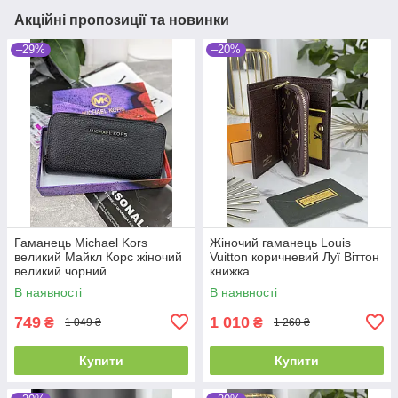
Акційні пропозиції та новинки
–29%
–20%
Гаманець Michael Kors
Жіночий гаманець Louis
великий Майкл Корс жіночий
Vuitton коричневий Луї Віттон
великий чорний
книжка
В наявності
В наявності
749
1 010
₴
₴
1 049 ₴
1 260 ₴
Купити
Купити