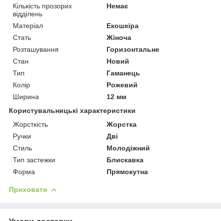
Кількість прозорих
Немає
відділень
Матеріал
Екошкіра
Стать
Жіноча
Розташування
Горизонтальне
Стан
Новий
Тип
Гаманець
Колір
Рожевий
Ширина
12 мм
Користувальницькі характеристики
Жорсткість
Жорстка
Ручки
Дві
Стиль
Молодіжний
Тип застежки
Блискавка
Форма
Прямокутна
Приховати