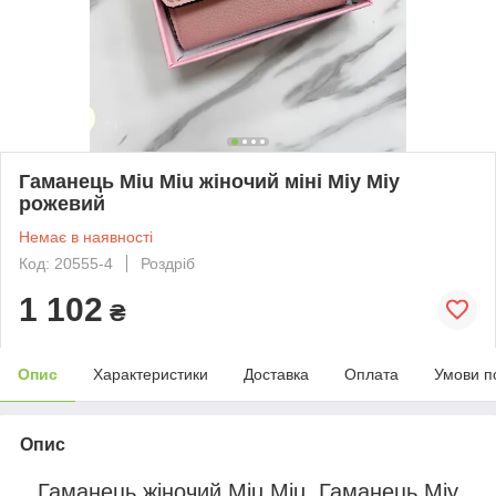
Гаманець Miu Miu жіночий міні Міу Міу
рожевий
Немає в наявності
Код: 20555-4
Роздріб
1 102
₴
Опис
Характеристики
Доставка
Оплата
Умови п
Опис
Гаманець жіночий Miu Miu. Гаманець Міу