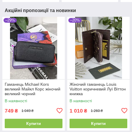
Акційні пропозиції та новинки
–29%
–20%
Гаманець Michael Kors
Жіночий гаманець Louis
великий Майкл Корс жіночий
Vuitton коричневий Луї Віттон
великий чорний
книжка
В наявності
В наявності
749
1 010
₴
₴
1 049 ₴
1 260 ₴
Купити
Купити