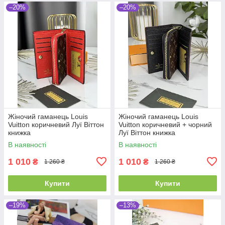
–20%
–20%
Жіночий гаманець Louis
Жіночий гаманець Louis
Vuitton коричневий Луї Віттон
Vuitton коричневий + чорний
книжка
Луї Віттон книжка
В наявності
В наявності
1 010
1 010
₴
₴
1 260 ₴
1 260 ₴
Купити
Купити
–19%
–13%