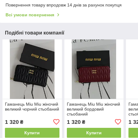
Повернення товару впродовж 14 днів за рахунок покупця
Всі умови повернення
Подібні товари компанії
Гаманець Miu Miu жіночий
Гаманець Miu Miu жіночий
Гама
великий чорний стьобаний
великий бордовий
вели
стьобаний
стьо
1 320
1 320
1 3
₴
₴
Купити
Купити