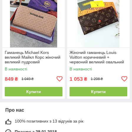
Гаманець Michael Kors
Жіночий гаманець Louis
великий Майкл Корс жіночий
Vuitton коричневий +
великий пудровий
червоний великий овальний
Луї Віттон
В наявності
В наявності
849
1 053
₴
₴
1 049 ₴
1 208 ₴
Купити
Купити
Про нас
100% позитивних з 13 відгуків за рік
Працює з 29.01.2018