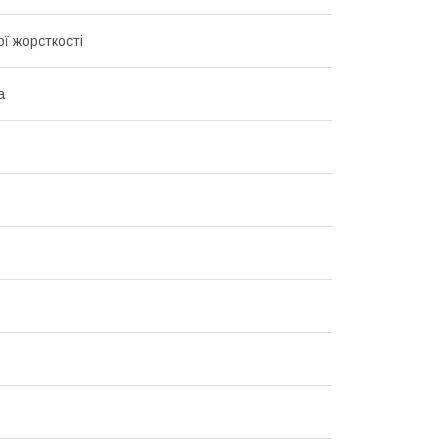
ї жорсткості
а