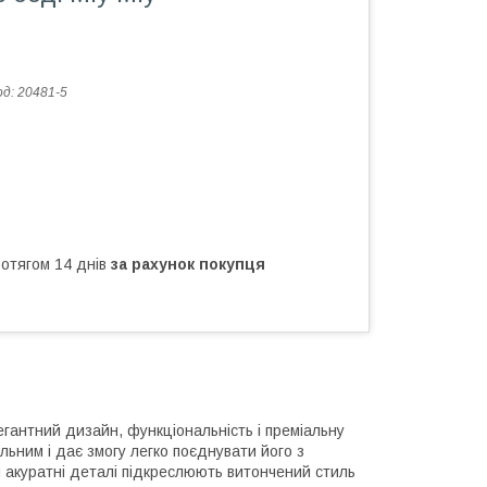
од:
20481-5
ротягом 14 днів
за рахунок покупця
егантний дизайн, функціональність і преміальну
льним і дає змогу легко поєднувати його з
 акуратні деталі підкреслюють витончений стиль