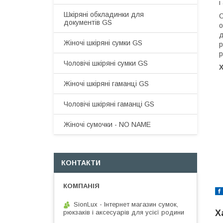
і
Шкіряні обкладинки для
С
документів GS
о
д
Жіночі шкіряні сумки GS
р
р
Чоловічі шкіряні сумки GS
Жіночі шкіряні гаманці GS
Чоловічі шкіряні гаманці GS
Жіночі сумочки - NO NAME
КОНТАКТИ
SionLux - Інтернет магазин сумок,
Х
рюкзаків і аксесуарів для усієї родини