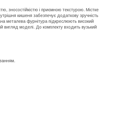
стю, зносостійкістю і приємною текстурою. Містке
внутрішня кишеня забезпечує додаткову зручність
ана металева фурнітура підкреслюють високий
й вигляд моделі. До комплекту входить вузький
ванням.