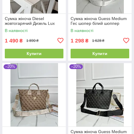
Сумка жіноча Diesel
Сумка жіноча Guess Medium
жовтогарячий Дизель Lux
Гес шопер білий шоппер
В наявності
В наявності
1 490
1 298
₴
₴
1 890 ₴
1 628 ₴
Купити
Купити
–20%
–20%
Сумка жіноча Guess Medium