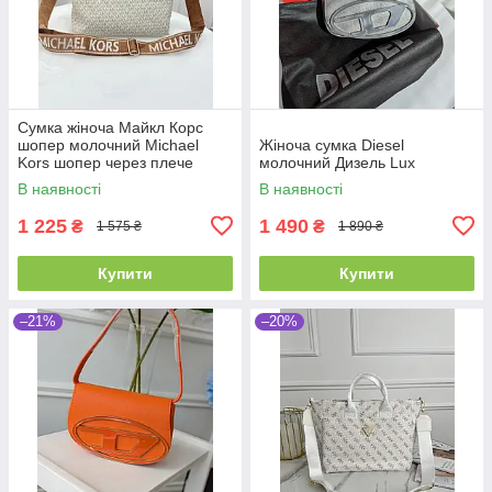
Сумка жіноча Майкл Корс
шопер молочний Michael
Жіноча сумка Diesel
Kors шопер через плече
молочний Дизель Lux
В наявності
В наявності
1 225
1 490
₴
₴
1 575 ₴
1 890 ₴
Купити
Купити
–21%
–20%