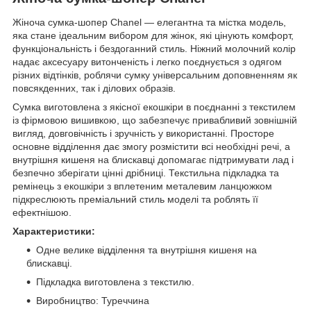
Жіноча сумка-шопер Chanel — елегантна та містка модель,
яка стане ідеальним вибором для жінок, які цінують комфорт,
функціональність і бездоганний стиль. Ніжний молочний колір
надає аксесуару витонченість і легко поєднується з одягом
різних відтінків, роблячи сумку універсальним доповненням як
повсякденних, так і ділових образів.
Сумка виготовлена з якісної екошкіри в поєднанні з текстилем
із фірмовою вишивкою, що забезпечує привабливий зовнішній
вигляд, довговічність і зручність у використанні. Просторе
основне відділення дає змогу розмістити всі необхідні речі, а
внутрішня кишеня на блискавці допомагає підтримувати лад і
безпечно зберігати цінні дрібниці. Текстильна підкладка та
ремінець з екошкіри з вплетеним металевим ланцюжком
підкреслюють преміальний стиль моделі та роблять її
ефектнішою.
Характеристики:
Одне велике відділення та внутрішня кишеня на
блискавці.
Підкладка виготовлена з текстилю.
Виробництво: Туреччина