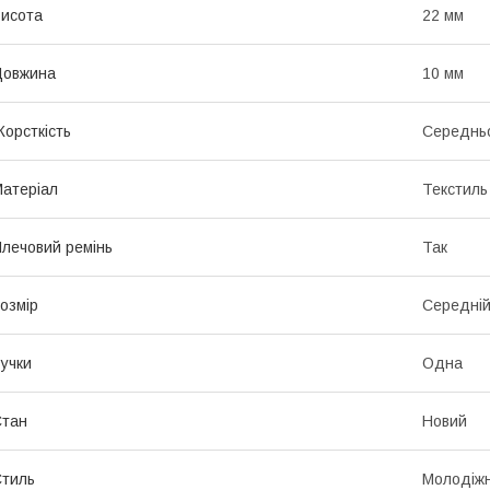
исота
22 мм
Довжина
10 мм
орсткість
Середньо
атеріал
Текстиль
лечовий ремінь
Так
озмір
Середні
учки
Одна
Стан
Новий
тиль
Молодіж