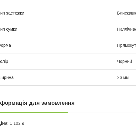
ип застежки
Блискавк
ип сумки
Наплічна
Форма
Прямоку
олір
Чорний
Ширина
26 мм
нформація для замовлення
іна:
1 102 ₴