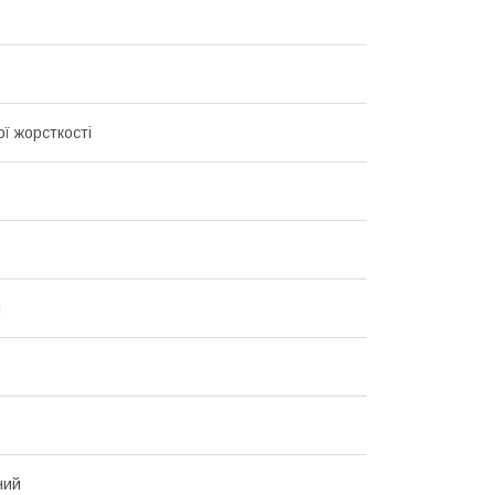
ї жорсткості
й
ний