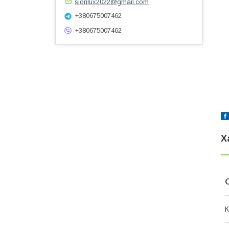
sionlux2022@gmail.com
+380675007462
+380675007462
Х
К