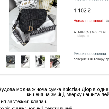
1 102 ₴
Немає в наявності
К
+380 (67) 500-74-62
Марьян
повернення товару п
Чудова модна жіноча сумка Крістіан Діор в одне
кишеня на змійці, зверху нашита ле
Тип застежки: клапан.
Колір сумки: чорний текстильний