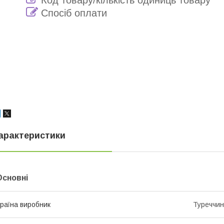
Код товару/кількість одиниць товару
Спосіб оплати
арактеристики
Основні
раїна виробник
Туреччи