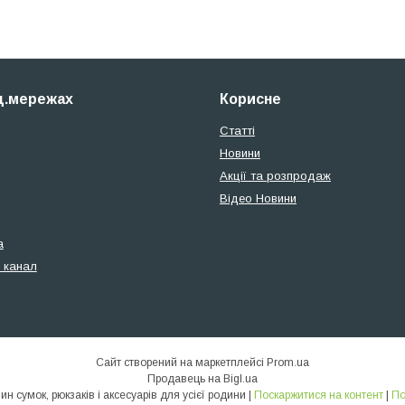
ц.мережах
Корисне
Статті
Новини
Акції та розпродаж
Відео Новини
а
 канал
Сайт створений на маркетплейсі
Prom.ua
Продавець на Bigl.ua
SionLux - Інтернет магазин сумок, рюкзаків і аксесуарів для усієї родини |
Поскаржитися на контент
|
По