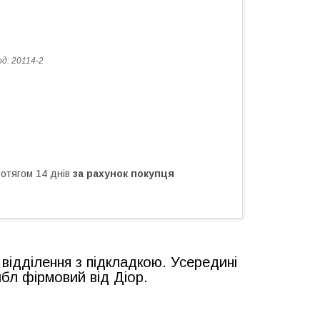
од:
20114-2
ротягом 14 днів
за рахунок покупця
 відділення з підкладкою. Усередині
йбл фірмовий від Діор.