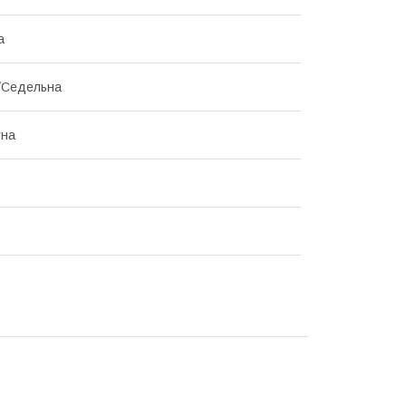
а
/Седельна
тна