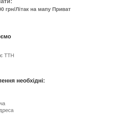
ати:
0 грн/Літак на мапу Приват
юємо
яє ТТН
ння необхідні:
ча
адреса