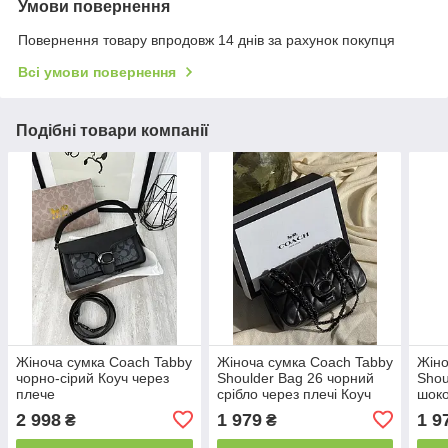
Умови повернення
Повернення товару впродовж 14 днів за рахунок покупця
Всі умови повернення
Подібні товари компанії
Жіноча сумка Coach Tabby
Жіноча сумка Coach Tabby
Жіно
чорно-сірий Коуч через
Shoulder Bag 26 чорний
Shou
плече
срібло через плечі Коуч
шоко
Коуч
2 998
1 979
1 9
₴
₴