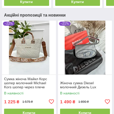
Купити
Купити
Акційні пропозиції та новинки
–22%
–21%
Сумка жіноча Майкл Корс
шопер молочний Michael
Жіноча сумка Diesel
Kors шопер через плече
молочний Дизель Lux
В наявності
В наявності
1 225
1 490
₴
₴
1 575 ₴
1 890 ₴
Купити
Купити