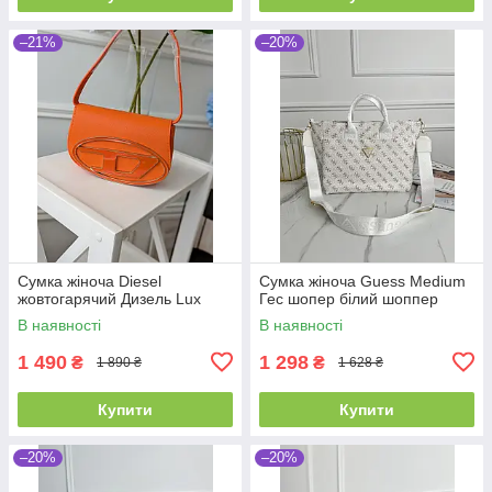
–21%
–20%
Сумка жіноча Diesel
Сумка жіноча Guess Medium
жовтогарячий Дизель Lux
Гес шопер білий шоппер
В наявності
В наявності
1 490
1 298
₴
₴
1 890 ₴
1 628 ₴
Купити
Купити
–20%
–20%