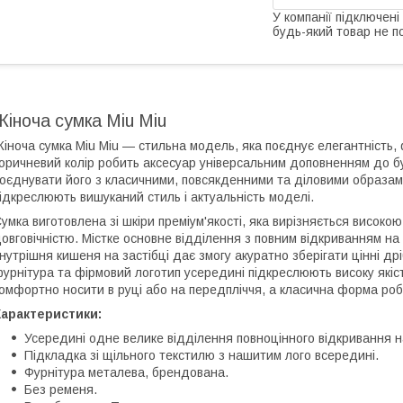
У компанії підключені
будь-який товар не п
Жіноча сумка Miu Miu
іноча сумка Miu Miu — стильна модель, яка поєднує елегантність, 
оричневий колір робить аксесуар універсальним доповненням до б
оєднувати його з класичними, повсякденними та діловими образами
ідкреслюють вишуканий стиль і актуальність моделі.
умка виготовлена зі шкіри преміум'якості, яка вирізняється високо
овговічністю. Містке основне відділення з повним відкриванням на 
нутрішня кишеня на застібці дає змогу акуратно зберігати цінні д
урнітура та фірмовий логотип усередині підкреслюють високу якіс
омфортно носити в руці або на передпліччя, а класична форма роб
Характеристики:
Усередині одне велике відділення повноцінного відкривання на
Підкладка зі щільного текстилю з нашитим лого всередині.
Фурнітура металева, брендована.
Без ременя.