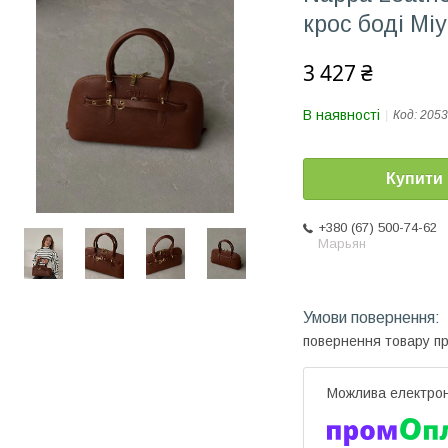
крос боді Міу
3 427 ₴
В наявності
Код:
2053
Купити
+380 (67) 500-74-62
Марьян
повернення товару п