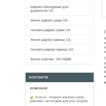
Шкіряні обкладинки для
документів GS
Жіночі шкіряні сумки GS
Чоловічі шкіряні сумки GS
Ж
Жіночі шкіряні гаманці GS
к
п
Чоловічі шкіряні гаманці GS
п
С
Жіночі сумочки - NO NAME
д
в
ф
к
КОНТАКТИ
SionLux - Інтернет магазин сумок,
рюкзаків і аксесуарів для усієї родини