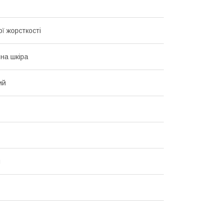
ї жорсткості
на шкіра
ий
й