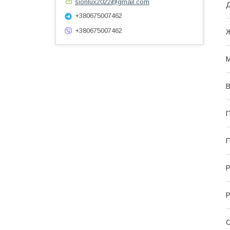
sionlux2022@gmail.com
+380675007462
+380675007462
Ж
М
В
П
П
Р
Р