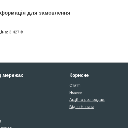
нформація для замовлення
іна:
3 427 ₴
ц.мережах
Корисне
Статті
Новини
Акції та розпродаж
Відео Новини
а