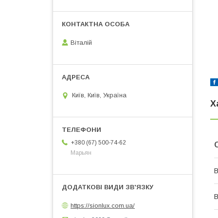
Віталій
Київ, Київ, Україна
Х
+380 (67) 500-74-62
Марьян
В
В
https://sionlux.com.ua/