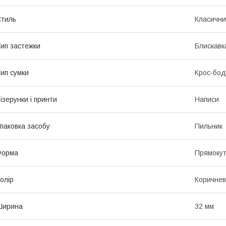
тиль
Класичн
ип застежки
Блискавк
ип сумки
Крос-бод
ізерунки і принти
Написи
паковка засобу
Пильник
Форма
Прямоку
олір
Коричне
Ширина
32 мм