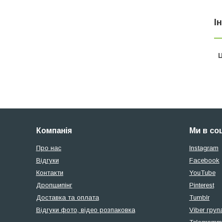
І
Ц
Компанія
Ми в со
Про нас
Instagram
Відгуки
Facebook
Контакти
YouTube
Дропшипінг
Pinterest
Доставка та оплата
Tumblr
Відгуки фото, відео розпаковка
Viber груп