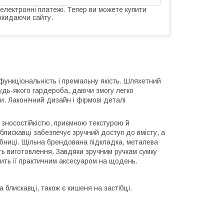
 електронні платежі. Тепер ви можете купити
окидаючи сайту.
функціональність і преміальну якість. Шляхетний
удь-якого гардероба, даючи змогу легко
. Лаконічний дизайн і фірмові деталі
ю зносостійкістю, приємною текстурою й
блискавці забезпечує зручний доступ до вмісту, а
рібниці. Щільна брендована підкладка, металева
ть виготовлення. Завдяки зручним ручкам сумку
ить її практичним аксесуаром на щодень.
 блискавці, також є кишеня на застібці.