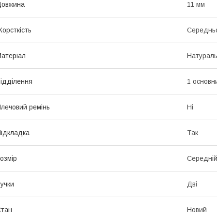
Довжина
11 мм
орсткість
Середньо
атеріал
Натураль
ідділення
1 основн
лечовий ремінь
Ні
ідкладка
Так
озмір
Середні
учки
Дві
Стан
Новий