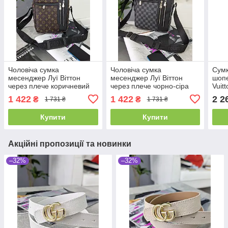
Чоловіча сумка
Чоловіча сумка
Сумк
месенджер Луї Віттон
месенджер Луї Віттон
шопе
через плече коричневий
через плече чорно-сіра
Vuit
класичний Louis Vuitton
картата Louis Vuitton
1 422
1 422
2 2
₴
₴
1 731 ₴
1 731 ₴
Купити
Купити
Акційні пропозиції та новинки
–32%
–32%