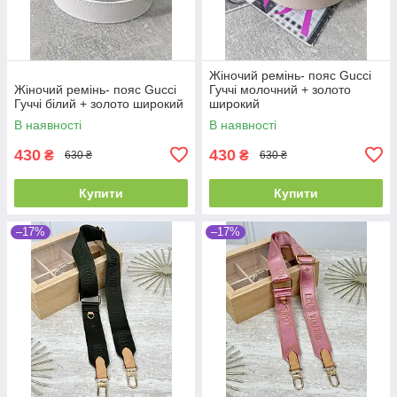
Жіночий ремінь- пояс Gucci
Жіночий ремінь- пояс Gucci
Гуччі молочний + золото
Гуччі білий + золото широкий
широкий
В наявності
В наявності
430
430
₴
₴
630 ₴
630 ₴
Купити
Купити
–17%
–17%