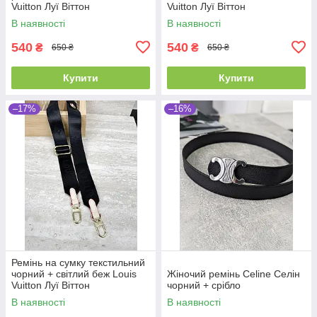
Vuitton Луї Віттон
Vuitton Луї Віттон
В наявності
В наявності
540
540
₴
₴
650 ₴
650 ₴
Купити
Купити
–17%
–16%
Ремінь на сумку текстильний
чорний + світлий беж Louis
Жіночий ремінь Celine Селін
Vuitton Луї Віттон
чорний + срібло
В наявності
В наявності