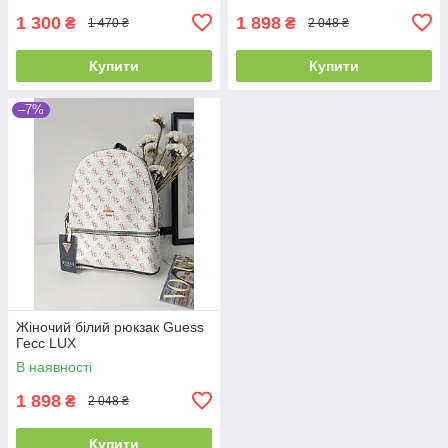
1 300
1 898
₴
₴
1 470 ₴
2 048 ₴
Купити
Купити
–7%
Жіночий білий рюкзак Guess
Гесс LUX
В наявності
1 898
₴
2 048 ₴
Купити