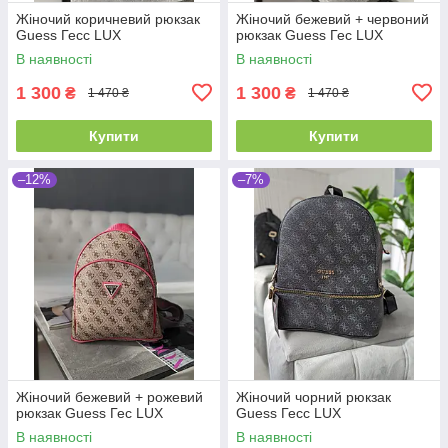
Жіночий коричневий рюкзак
Жіночий бежевий + червоний
Guess Гесс LUX
рюкзак Guess Гес LUX
В наявності
В наявності
1 300
1 300
₴
₴
1 470 ₴
1 470 ₴
Купити
Купити
–12%
–7%
Жіночий бежевий + рожевий
Жіночий чорний рюкзак
рюкзак Guess Гес LUX
Guess Гесс LUX
В наявності
В наявності