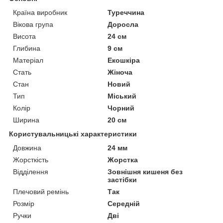
Країна виробник
Туреччина
Вікова група
Доросла
Висота
24 см
Глибина
9 см
Матеріал
Екошкіра
Стать
Жіноча
Стан
Новий
Тип
Міський
Колір
Чорний
Ширина
20 см
Користувальницькі характеристики
Довжина
24 мм
Жорсткість
Жорстка
Відділення
Зовнішня кишеня без
застібки
Плечовий ремінь
Так
Розмір
Середній
Ручки
Дві