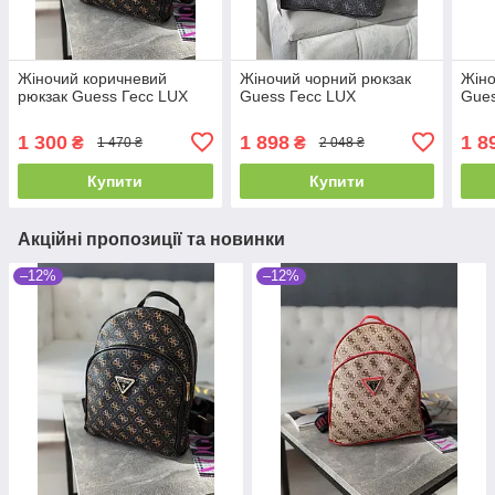
Жіночий коричневий
Жіночий чорний рюкзак
Жіно
рюкзак Guess Гесс LUX
Guess Гесс LUX
Gues
1 300
1 898
1 8
₴
₴
1 470 ₴
2 048 ₴
Купити
Купити
Акційні пропозиції та новинки
–12%
–12%