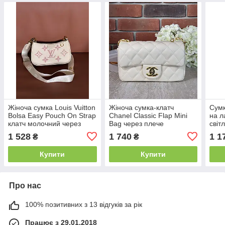
Жіноча сумка Louis Vuitton
Жіноча сумка-клатч
Сумк
Bolsa Easy Pouch On Strap
Chanel Classic Flap Mini
на л
клатч молочний через
Bag через плече
світ
плече
молочний Шанель
чере
1 528
1 740
1 1
₴
₴
маленька
Купити
Купити
Про нас
100% позитивних з 13 відгуків за рік
Працює з 29.01.2018