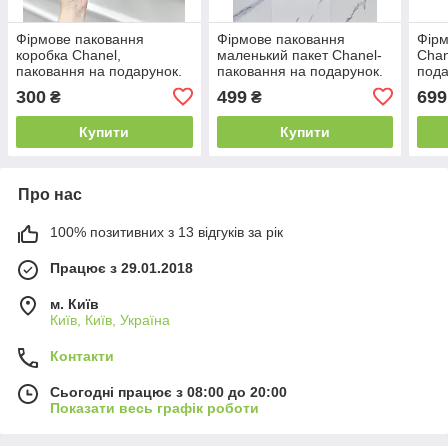
Фірмове паковання
Фірмове паковання
Фірм
коробка Chanel,
маленький пакет Chanel-
Chan
паковання на подарунок.
паковання на подарунок.
пода
Подарункова брендова
Подарункова брендова
брен
300
499
699
₴
₴
упаковка Шанель
упаковка Шанель
Шан
Купити
Купити
Про нас
100% позитивних з 13 відгуків за рік
Працює з 29.01.2018
м. Київ
Київ, Київ, Україна
Контакти
Сьогодні працює з 08:00 до 20:00
Показати весь графік роботи