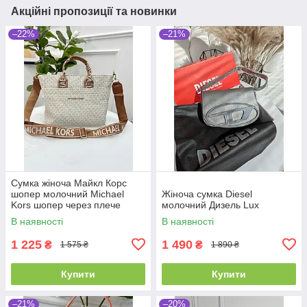
Акційні пропозиції та новинки
–22%
–21%
Сумка жіноча Майкл Корс
шопер молочний Michael
Жіноча сумка Diesel
Kors шопер через плече
молочний Дизель Lux
В наявності
В наявності
1 225
1 490
₴
₴
1 575 ₴
1 890 ₴
Купити
Купити
–21%
–20%