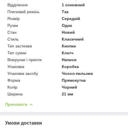
Відділення
1 основний
Плечовий ремінь
Так
Розмір
Середній
Ручки
Одна
Стан
Новий
Стиль
Класичний
Тип застежки
Кнопки
Тип сумки
Клатч
Візерунки і принти
Написи
Упаковка
Коробка
Упаковка засобу
Чохол-пильник
Форма
Прямокутна
Колір
Чорний
Ширина
21 мм
Приховати
Умови доставки