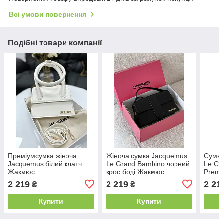
Всі умови повернення
Подібні товари компанії
Преміумсумка жіноча
Жіноча сумка Jacquemus
Сумк
Jacquemus білий клатч
Le Grand Bambino чорний
Le C
Жакмюс
крос боді Жакмюс
Pre
2 219
2 219
2 2
₴
₴
Купити
Купити