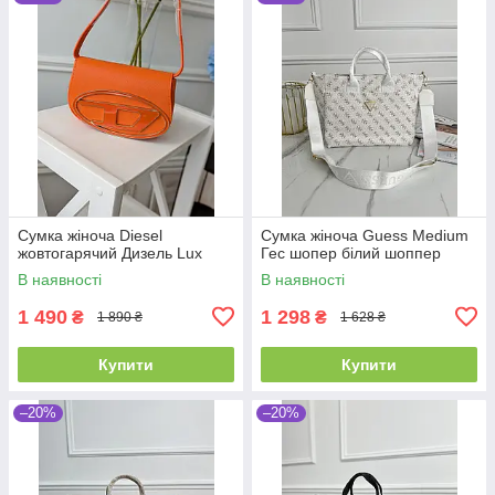
Сумка жіноча Diesel
Сумка жіноча Guess Medium
жовтогарячий Дизель Lux
Гес шопер білий шоппер
В наявності
В наявності
1 490
1 298
₴
₴
1 890 ₴
1 628 ₴
Купити
Купити
–20%
–20%