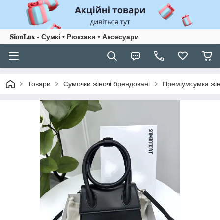
𝐒𝐢𝐨𝐧𝐋𝐮𝐱 - Сумкі • Рюкзаки • Аксесуари
Товари
Сумочки жіночі брендовані
Преміумсумка жі