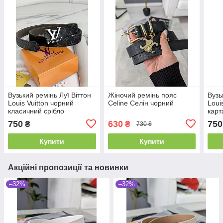
Вузький ремінь Луї Віттон
Жіночий ремінь пояс
Вузь
Louis Vuitton чорний
Celine Селін чорний
Loui
класичний срібло
карт
750
630
750
₴
₴
730 ₴
Купити
Купити
Акційні пропозиції та новинки
–32%
–32%