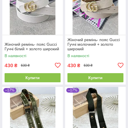
Жіночий ремінь- пояс Gucci
Жіночий ремінь- пояс Gucci
Гуччі молочний + золото
Гуччі білий + золото широкий
широкий
В наявності
В наявності
430
430
₴
₴
630 ₴
630 ₴
Купити
Купити
–17%
–17%