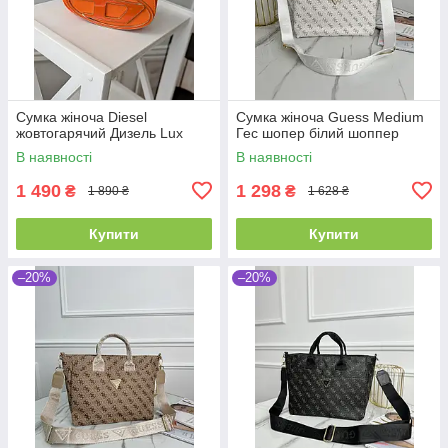
Сумка жіноча Diesel
Сумка жіноча Guess Medium
жовтогарячий Дизель Lux
Гес шопер білий шоппер
В наявності
В наявності
1 490
1 298
₴
₴
1 890 ₴
1 628 ₴
Купити
Купити
–20%
–20%