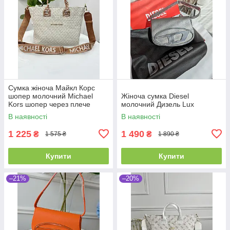
Сумка жіноча Майкл Корс
шопер молочний Michael
Жіноча сумка Diesel
Kors шопер через плече
молочний Дизель Lux
В наявності
В наявності
1 225
1 490
₴
₴
1 575 ₴
1 890 ₴
Купити
Купити
–21%
–20%