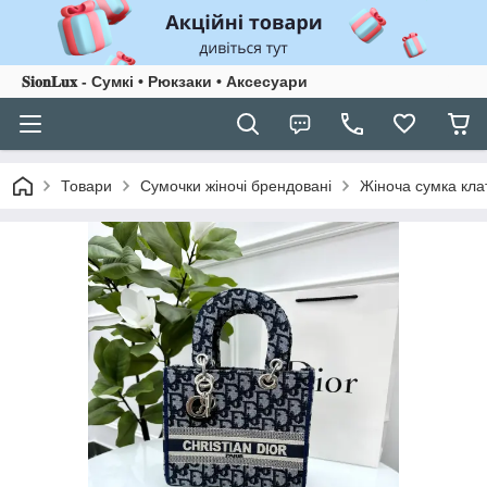
𝐒𝐢𝐨𝐧𝐋𝐮𝐱 - Сумкі • Рюкзаки • Аксесуари
Товари
Сумочки жіночі брендовані
Жіноча сумка клат