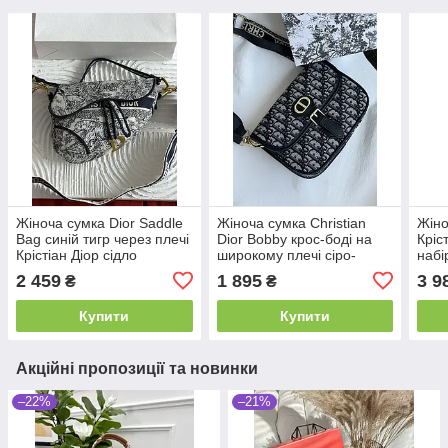
Жіноча сумка Dior Saddle
Жіноча сумка Christian
Жіно
Bag синій тигр через плечі
Dior Bobby крос-боді на
Кріс
Крістіан Діор сідло
широкому плечі сіро-
набі
чорний текстильний
сумк
2 459
1 895
3 9
₴
₴
Крістіан Діор
Купити
Купити
Акційні пропозиції та новинки
–22%
–21%