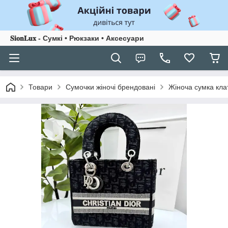
𝐒𝐢𝐨𝐧𝐋𝐮𝐱 - Сумкі • Рюкзаки • Аксесуари
Товари
Сумочки жіночі брендовані
Жіноча сумка клат