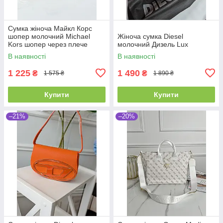
Сумка жіноча Майкл Корс
шопер молочний Michael
Жіноча сумка Diesel
Kors шопер через плече
молочний Дизель Lux
В наявності
В наявності
1 225
1 490
₴
₴
1 575 ₴
1 890 ₴
Купити
Купити
–21%
–20%