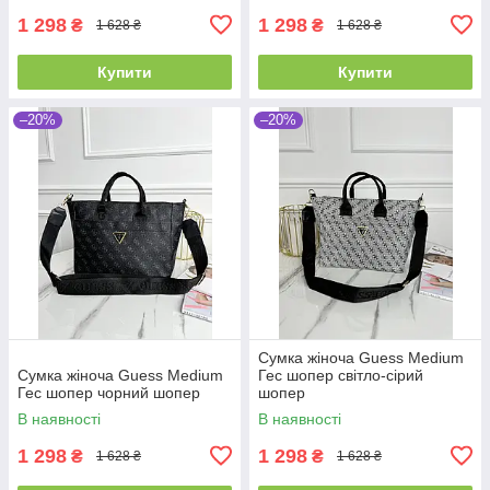
1 298
1 298
₴
₴
1 628 ₴
1 628 ₴
Купити
Купити
–20%
–20%
Сумка жіноча Guess Medium
Сумка жіноча Guess Medium
Гес шопер світло-сірий
Гес шопер чорний шопер
шопер
В наявності
В наявності
1 298
1 298
₴
₴
1 628 ₴
1 628 ₴