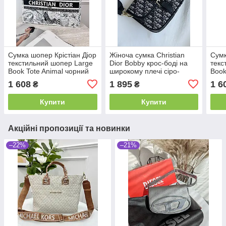
Сумка шопер Крістіан Діор
Жіноча сумка Christian
Сумк
текстильний шопер Large
Dior Bobby крос-боді на
текс
Book Tote Animal чорний
широкому плечі сіро-
Book
чорний текстильний
1 608
1 895
1 6
₴
₴
Крістіан Діор
Купити
Купити
Акційні пропозиції та новинки
–22%
–21%