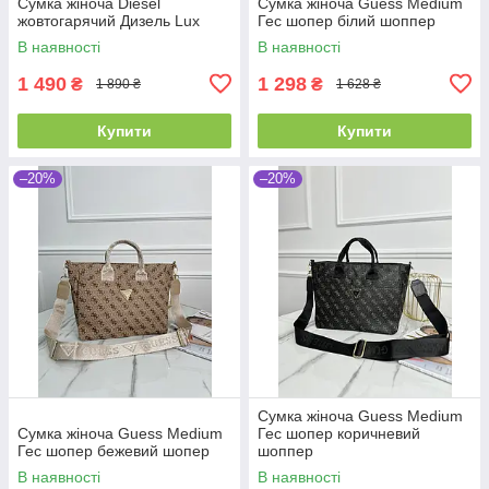
Сумка жіноча Diesel
Сумка жіноча Guess Medium
жовтогарячий Дизель Lux
Гес шопер білий шоппер
В наявності
В наявності
1 490
1 298
₴
₴
1 890 ₴
1 628 ₴
Купити
Купити
–20%
–20%
Сумка жіноча Guess Medium
Сумка жіноча Guess Medium
Гес шопер коричневий
Гес шопер бежевий шопер
шоппер
В наявності
В наявності