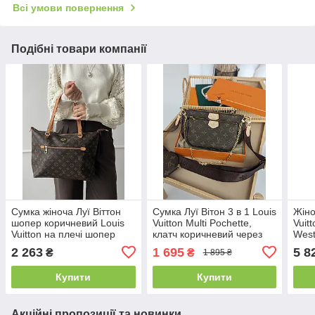
Всі умови повернення
Подібні товари компанії
Сумка жіноча Луї Віттон
Сумка Луї Вітон 3 в 1 Louis
Жіно
шопер коричневий Louis
Vuitton Multi Pochette,
Vuit
Vuitton на плечі шопер
клатч коричневий через
West
плече Луї Вітон 3 в 1
Луї 
2 263
1 695
5 8
₴
₴
1 895 ₴
Купити
Купити
Акційні пропозиції та новинки