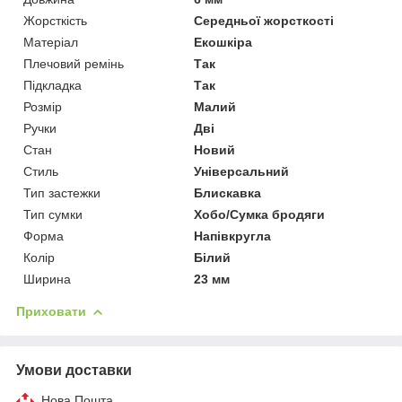
Жорсткість
Середньої жорсткості
Матеріал
Екошкіра
Плечовий ремінь
Так
Підкладка
Так
Розмір
Малий
Ручки
Дві
Стан
Новий
Стиль
Універсальний
Тип застежки
Блискавка
Тип сумки
Хобо/Сумка бродяги
Форма
Напівкругла
Колір
Білий
Ширина
23 мм
Приховати
Умови доставки
Нова Пошта