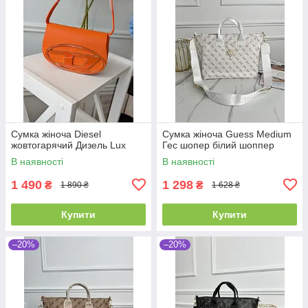
Сумка жіноча Diesel
Сумка жіноча Guess Medium
жовтогарячий Дизель Lux
Гес шопер білий шоппер
В наявності
В наявності
1 490
1 298
₴
₴
1 890 ₴
1 628 ₴
Купити
Купити
–20%
–20%