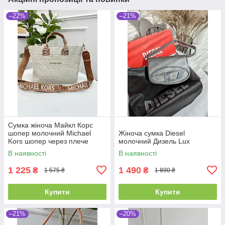
–22%
–21%
Сумка жіноча Майкл Корс
шопер молочний Michael
Жіноча сумка Diesel
Kors шопер через плече
молочний Дизель Lux
В наявності
В наявності
1 225
1 490
₴
₴
1 575 ₴
1 890 ₴
Купити
Купити
–21%
–20%