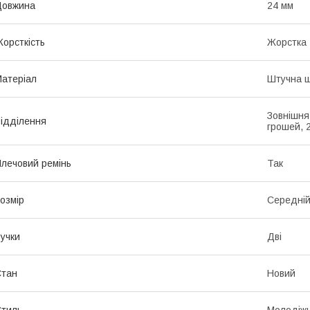
Довжина
24 мм
орсткість
Жорстка
атеріал
Штучна ш
Зовнішня
ідділення
грошей, 
лечовий ремінь
Так
озмір
Середні
учки
Дві
Стан
Новий
тиль
Молодіж