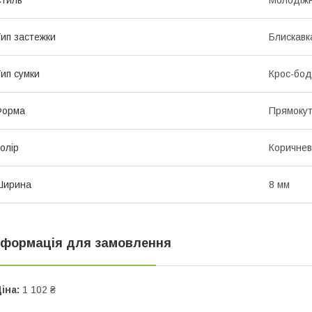
ип застежки
Блискавк
ип сумки
Крос-бод
Форма
Прямоку
олір
Коричне
Ширина
8 мм
нформація для замовлення
іна:
1 102 ₴