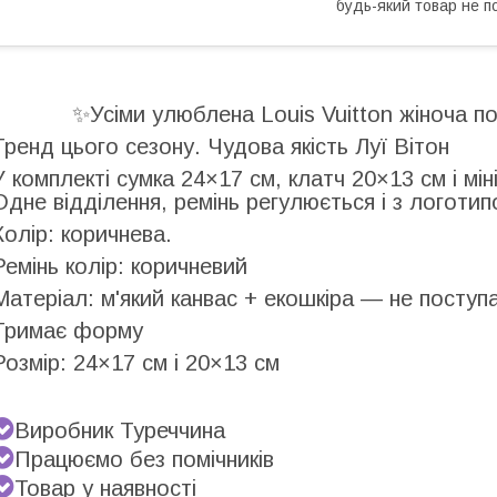
будь-який товар не п
✨Усіми улюблена Louis Vuitton жіноча п
Тренд цього сезону. Чудова якість Луї Вітон
У комплекті сумка 24×17 см, клатч 20×13 см і м
Одне відділення, ремінь регулюється і з логоти
Колір: коричнева.
Ремінь колір: коричневий
Матеріал: м'який канвас + екошкіра — не поступа
Тримає форму
Розмір: 24×17 см і 20×13 см
Виробник Туреччина
Працюємо без помічників
Товар у наявності