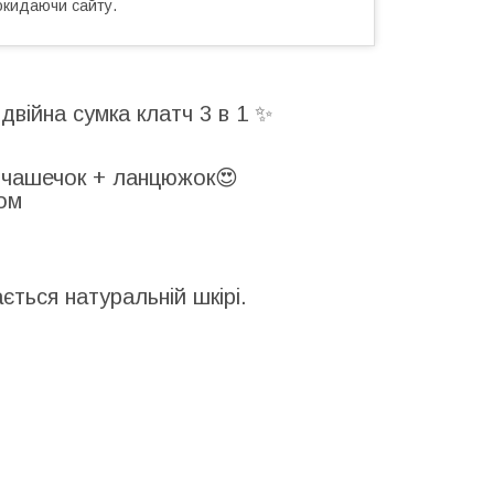
окидаючи сайту.
одвійна сумка клатч 3 в 1 ✨
інічашечок + ланцюжок😍
пом
ється натуральній шкірі.