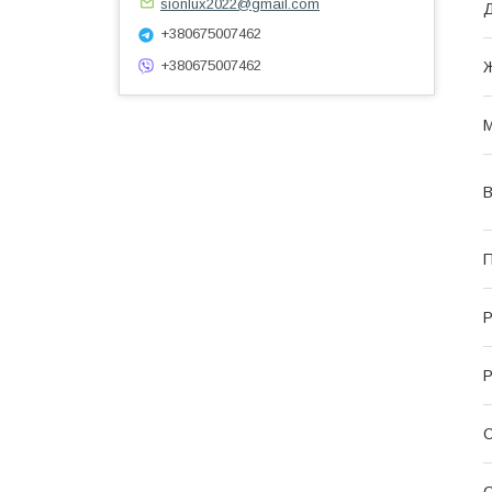
sionlux2022@gmail.com
+380675007462
+380675007462
Ж
М
В
П
Р
Р
С