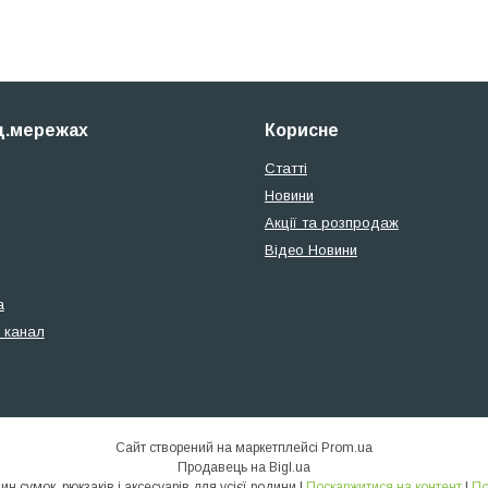
ц.мережах
Корисне
Статті
Новини
Акції та розпродаж
Відео Новини
а
 канал
Сайт створений на маркетплейсі
Prom.ua
Продавець на Bigl.ua
SionLux - Інтернет магазин сумок, рюкзаків і аксесуарів для усієї родини |
Поскаржитися на контент
|
По