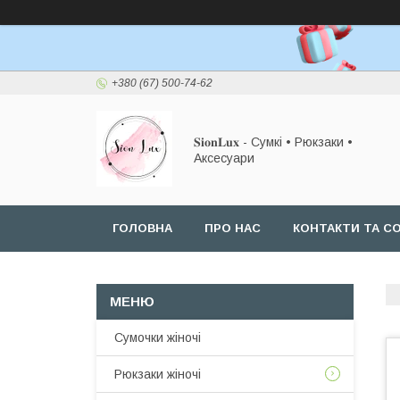
+380 (67) 500-74-62
𝐒𝐢𝐨𝐧𝐋𝐮𝐱 - Сумкі • Рюкзаки •
Аксесуари
ГОЛОВНА
ПРО НАС
КОНТАКТИ ТА СО
Сумочки жіночі
Рюкзаки жіночі