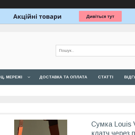
Ц. МЕРЕЖІ
ДОСТАВКА ТА ОПЛАТА
СТАТТІ
ВІДГ
Сумка Louis V
клатч через п