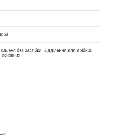
кіра
 кишеня без застібки, Відділення для дрібних
2 основних
й
ний