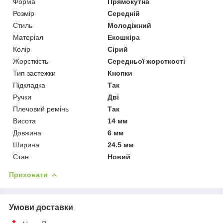
Форма
Прямокутна
Розмір
Середній
Стиль
Молодіжний
Матеріал
Екошкіра
Колір
Сірий
Жорсткість
Середньої жорсткості
Тип застежки
Кнопки
Підкладка
Так
Ручки
Дві
Плечовий ремінь
Так
Висота
14 мм
Довжина
6 мм
Ширина
24.5 мм
Стан
Новий
Приховати
Умови доставки