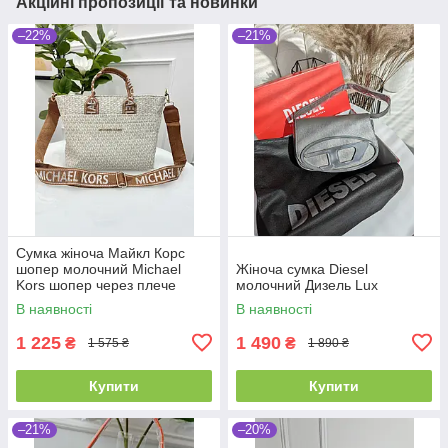
Акційні пропозиції та новинки
–22%
–21%
Сумка жіноча Майкл Корс
шопер молочний Michael
Жіноча сумка Diesel
Kors шопер через плече
молочний Дизель Lux
В наявності
В наявності
1 225
1 490
₴
₴
1 575 ₴
1 890 ₴
Купити
Купити
–21%
–20%