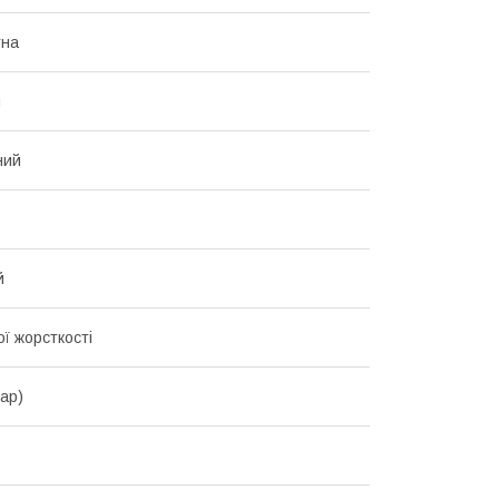
тна
й
ний
й
ї жорсткості
lap)