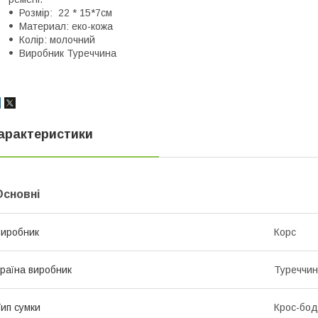
Розмір: 22 * 15*7см
Материал: еко-кожа
Колір: молочний
Виробник Туреччина
арактеристики
Основні
иробник
Корс
раїна виробник
Туреччи
ип сумки
Крос-бод