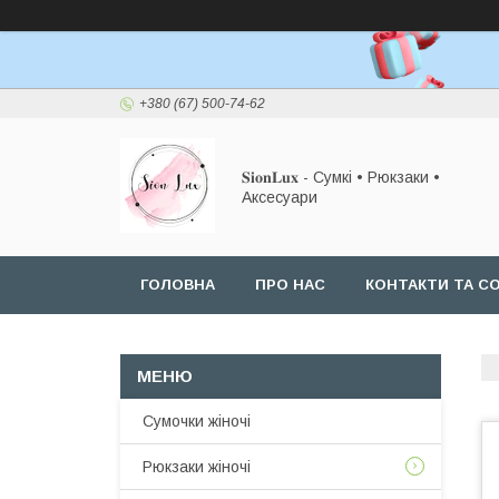
+380 (67) 500-74-62
𝐒𝐢𝐨𝐧𝐋𝐮𝐱 - Сумкі • Рюкзаки •
Аксесуари
ГОЛОВНА
ПРО НАС
КОНТАКТИ ТА СО
Сумочки жіночі
Рюкзаки жіночі