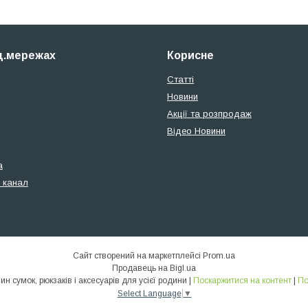
ц.мережах
Корисне
Статті
Новини
Акції та розпродаж
Відео Новини
а
 канал
Сайт створений на маркетплейсі
Prom.ua
Продавець на Bigl.ua
SionLux - Інтернет магазин сумок, рюкзаків і аксесуарів для усієї родини |
Поскаржитися на контент
|
По
Select Language
▼