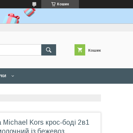
Кошик
Кошик
УКИ
 Michael Kors крос-боді 2в1
олочний із бежевоз