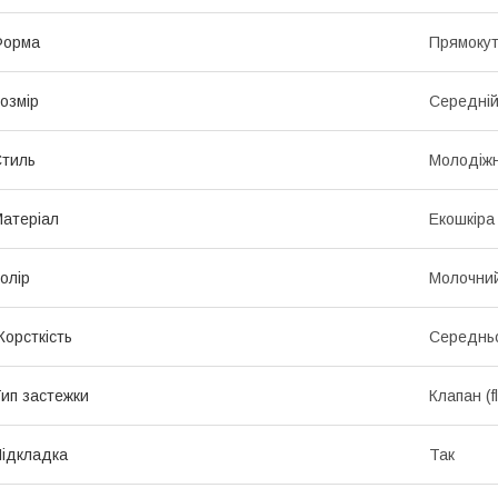
Форма
Прямоку
озмір
Середні
тиль
Молодіж
атеріал
Екошкіра
олір
Молочни
орсткість
Середньо
ип застежки
Клапан (f
ідкладка
Так