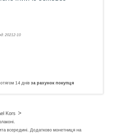
од:
20212-10
ротягом 14 днів
за рахунок покупця
>
ael Kors
флаконі.
ита всередині.
Додатково монетниця на