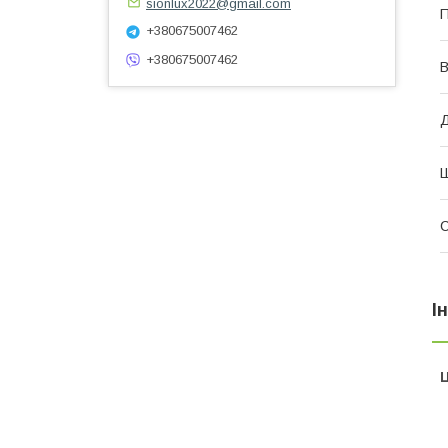
sionlux2022@gmail.com
П
+380675007462
+380675007462
В
І
Ц