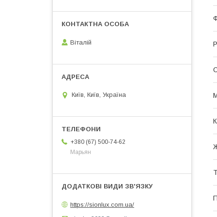
Віталій
Р
С
Київ, Київ, Україна
М
К
+380 (67) 500-74-62
Ж
Марьян
Т
П
https://sionlux.com.ua/