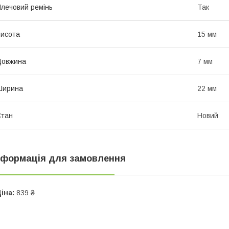
лечовий ремінь
Так
исота
15 мм
Довжина
7 мм
Ширина
22 мм
Стан
Новий
нформація для замовлення
іна:
839 ₴