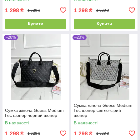
1 298
1 298
₴
₴
1 628 ₴
1 628 ₴
Купити
Купити
–20%
–20%
Сумка жіноча Guess Medium
Сумка жіноча Guess Medium
Гес шопер світло-сірий
Гес шопер чорний шопер
шопер
В наявності
В наявності
1 298
1 298
₴
₴
1 628 ₴
1 628 ₴