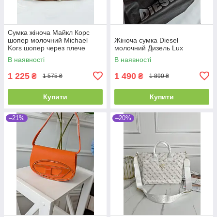
Сумка жіноча Майкл Корс
шопер молочний Michael
Жіноча сумка Diesel
Kors шопер через плече
молочний Дизель Lux
В наявності
В наявності
1 225
1 490
₴
₴
1 575 ₴
1 890 ₴
Купити
Купити
–21%
–20%