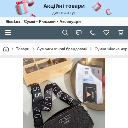
𝐒𝐢𝐨𝐧𝐋𝐮𝐱 - Сумкі • Рюкзаки • Аксесуари
Товари
Сумочки жіночі брендовані
Сумка жіноча чор