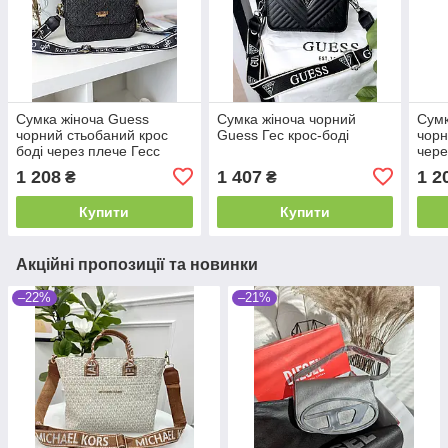
Сумка жіноча Guess
Сумка жіноча чорний
Сумк
чорний стьобаний крос
Guess Гес крос-боді
чорн
боді через плече Гесс
чере
1 208
1 407
1 2
₴
₴
Купити
Купити
Акційні пропозиції та новинки
–22%
–21%