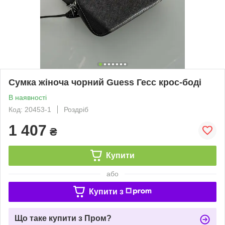
Сумка жіноча чорний Guess Гесс крос-боді
В наявності
Код: 20453-1
Роздріб
1 407
₴
Купити
або
Купити з
Що таке купити з Пром?