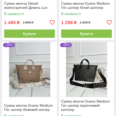
Сумка жіноча Diesel
Сумка жіноча Guess Medium
жовтогарячий Дизель Lux
Гес шопер білий шоппер
В наявності
В наявності
1 490
1 298
₴
₴
1 890 ₴
1 628 ₴
Купити
Купити
–20%
–20%
Сумка жіноча Guess Medium
Сумка жіноча Guess Medium
Гес шопер коричневий
Гес шопер бежевий шопер
шоппер
В наявності
В наявності