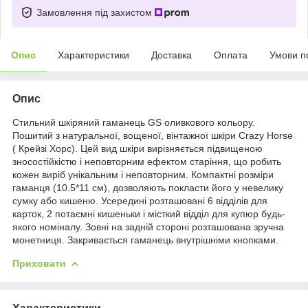
Замовлення під захистом
Опис
Характеристики
Доставка
Оплата
Умови п
Опис
Стильний шкіряний гаманець GS оливкового кольору.
Пошитий з натуральної, вощеної, вінтажної шкіри Crazy Horse
( Крейзі Хорс). Цей вид шкіри вирізняється підвищеною
зносостійкістю і неповторним ефектом старіння, що робить
кожен виріб унікальним і неповторним. Компактні розміри
гаманця (10.5*11 см), дозволяють покласти його у невелику
сумку або кишеню. Усередині розташовані 6 відділів для
карток, 2 потаємні кишеньки і місткий відділ для купюр будь-
якого номіналу. Зовні на задній стороні розташована зручна
монетниця. Закривається гаманець внутрішніми кнопками.
Приховати