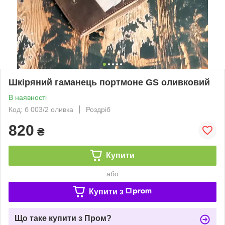
Шкіряний гаманець портмоне GS оливковий
В наявності
Код: б 003/2 оливка
Роздріб
820
₴
Купити
або
Купити з
Що таке купити з Пром?