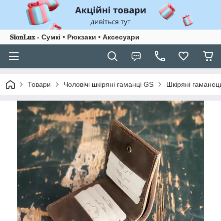
𝐒𝐢𝐨𝐧𝐋𝐮𝐱 - Сумкі • Рюкзаки • Аксесуари
Товари
Чоловічі шкіряні гаманці GS
Шкіряні гаманец