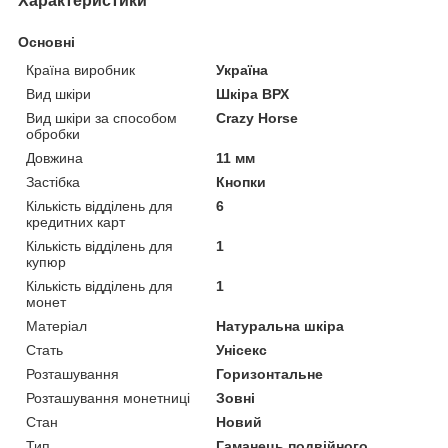
Характеристики
Основні
Країна виробник
Україна
Вид шкіри
Шкіра ВРХ
Вид шкіри за способом
Crazy Horse
обробки
Довжина
11 мм
Застібка
Кнопки
Кількість відділень для
6
кредитних карт
Кількість відділень для
1
купюр
Кількість відділень для
1
монет
Матеріал
Натуральна шкіра
Стать
Унісекс
Розташування
Горизонтальне
Розташування монетниці
Зовні
Стан
Новий
Тип
Гаманець подвійного