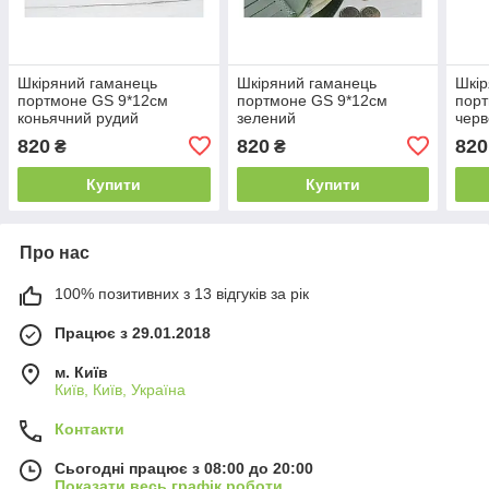
Шкіряний гаманець
Шкіряний гаманець
Шкір
портмоне GS 9*12см
портмоне GS 9*12см
порт
коньячний рудий
зелений
чер
820
820
820
₴
₴
Купити
Купити
Про нас
100% позитивних з 13 відгуків за рік
Працює з 29.01.2018
м. Київ
Київ, Київ, Україна
Контакти
Сьогодні працює з 08:00 до 20:00
Показати весь графік роботи