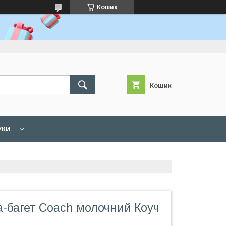
Кошик
Кошик
УКИ
а-багет Coach молочний Коуч