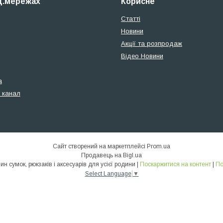
ц.мережах
Корисне
Статті
Новини
Акції та розпродаж
Відео Новини
а
 канал
Сайт створений на маркетплейсі
Prom.ua
Продавець на Bigl.ua
SionLux - Інтернет магазин сумок, рюкзаків і аксесуарів для усієї родини |
Поскаржитися на контент
|
По
Select Language
▼