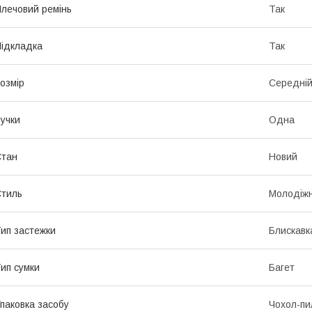
лечовий ремінь
Так
ідкладка
Так
озмір
Середні
учки
Одна
Стан
Новий
тиль
Молодіж
ип застежки
Блискавк
ип сумки
Багет
паковка засобу
Чохол-пи