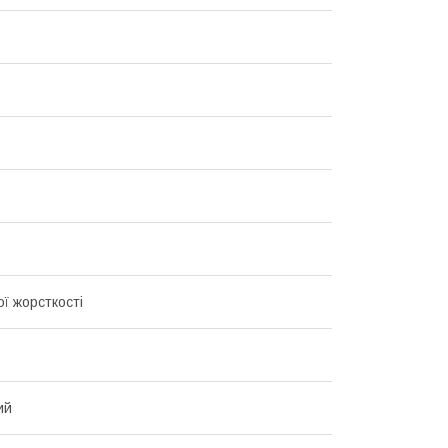
ї жорсткості
ий