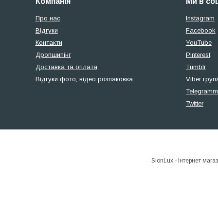
Компанія
Ми в со
Про нас
Instagram
Відгуки
Facebook
Контакти
YouTube
Дропшипінг
Pinterest
Доставка та оплата
Tumblr
Відгуки фото, відео розпаковка
Viber груп
Telegramm
Twitter