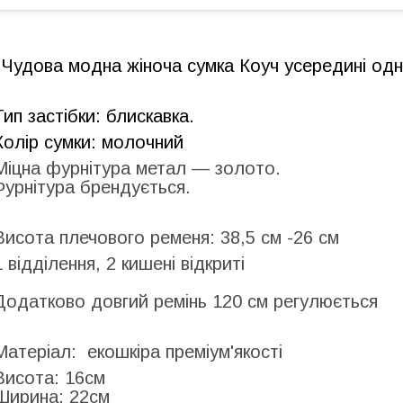
Чудова модна жіноча сумка Коуч усередині одне 
Тип застібки: блискавка.
Колір сумки: молочний
Міцна фурнітура метал — золото.
Фурнітура брендується.
Висота плечового ременя: 38,5 см -26 см
1 відділення, 2 кишені відкриті
Додатково довгий ремінь 120 см регулюється
Матеріал: екошкіра преміум'якості
Висота: 16см
Ширина: 22см