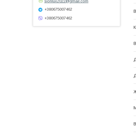
sionlux2022@gmail.com
+380675007462
В
+380675007462
К
В
Д
Ж
М
В