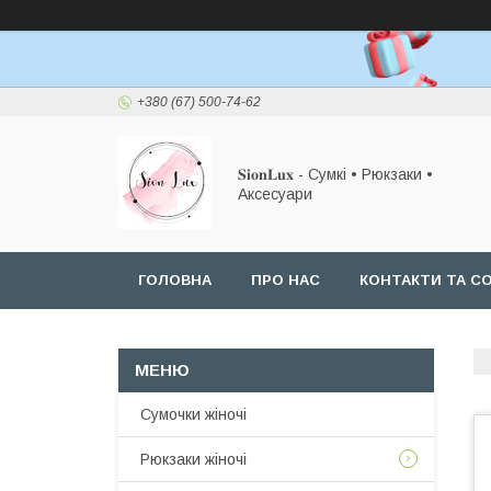
+380 (67) 500-74-62
𝐒𝐢𝐨𝐧𝐋𝐮𝐱 - Сумкі • Рюкзаки •
Аксесуари
ГОЛОВНА
ПРО НАС
КОНТАКТИ ТА СО
Сумочки жіночі
Рюкзаки жіночі