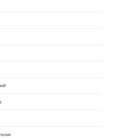
й
ний
а
льник