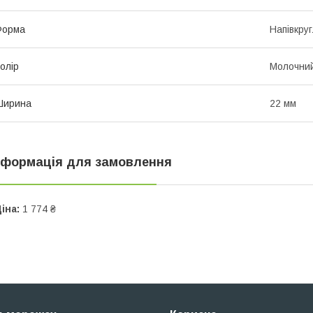
Форма
Напівкру
олір
Молочни
Ширина
22 мм
нформація для замовлення
іна:
1 774 ₴