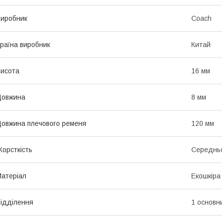
иробник
Coach
раїна виробник
Китай
исота
16 мм
Довжина
8 мм
овжина плечового ременя
120 мм
орсткість
Середньо
атеріал
Екошкіра
ідділення
1 основн