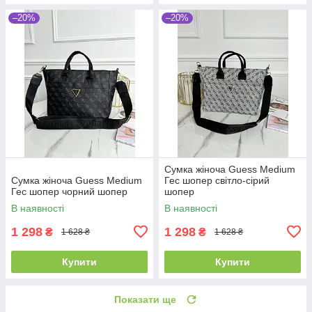
–20%
–20%
Сумка жіноча Guess Medium
Сумка жіноча Guess Medium
Гес шопер світло-сірий
Гес шопер чорний шопер
шопер
В наявності
В наявності
1 298
1 298
₴
₴
1 628 ₴
1 628 ₴
Купити
Купити
Показати ще