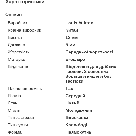
Характеристики
Основні
Виробник
Louis Vuitton
Країна виробник
Китай
Висота
12 мм
Довжина
5 мм
Жорсткість
Середньої жорсткості
Матеріал
Екошкіра
Відділення
Відділення для дрібних
грошей, 2 основних,
Зовнішня кишеня без
застібки
Плечовий ремінь
Так
Розмір
Середній
Стан
Новий
Стиль
Молодіжний
Тип застежки
Блискавка
Тип сумки
Крос-боді
Форма
Прямокутна