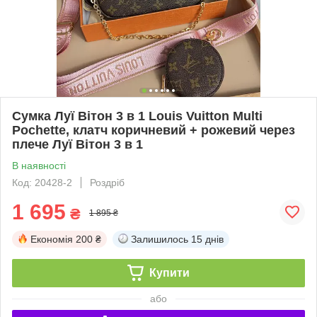
Сумка Луї Вітон 3 в 1 Louis Vuitton Multi
Pochette, клатч коричневий + рожевий через
плече Луї Вітон 3 в 1
В наявності
Код: 20428-2
Роздріб
1 695
₴
1 895 ₴
Економія
200 ₴
Залишилось
15 днів
Купити
або