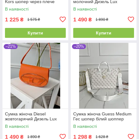
Kors шопер через плече
молочний Дизель Lux
В наявності
В наявності
1 225
1 490
₴
₴
1 575 ₴
1 890 ₴
Купити
Купити
–21%
–20%
Сумка жіноча Diesel
Сумка жіноча Guess Medium
жовтогарячий Дизель Lux
Гес шопер білий шоппер
В наявності
В наявності
1 490
1 298
₴
₴
1 890 ₴
1 628 ₴