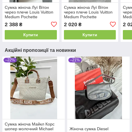
Сумка жіноча Луї Вітон
Сумка жіноча Луї Вітон
Сумк
через плече Louis Vuitton
через плече Louis Vuitton
чере
Medium Pochette
Medium Pochette
Medi
коричневий + беж
коричневий + беж міні
кори
2 388
2 020
2 0
₴
₴
Купити
Купити
Акційні пропозиції та новинки
–22%
–21%
Сумка жіноча Майкл Корс
шопер молочний Michael
Жіноча сумка Diesel