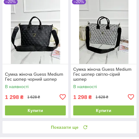
–20%
–20%
Сумка жіноча Guess Medium
Сумка жіноча Guess Medium
Гес шопер світло-сірий
Гес шопер чорний шопер
шопер
В наявності
В наявності
1 298
1 298
₴
₴
1 628 ₴
1 628 ₴
Купити
Купити
Показати ще