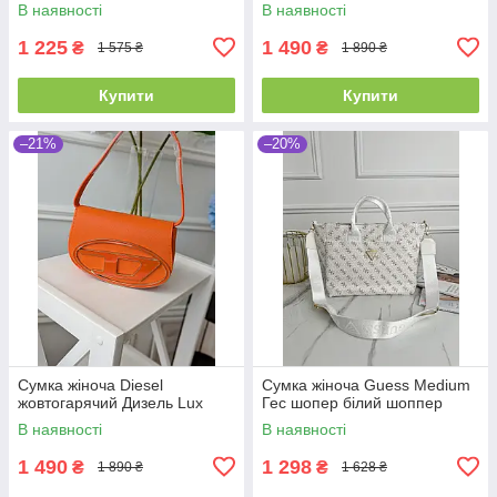
В наявності
В наявності
1 225
1 490
₴
₴
1 575 ₴
1 890 ₴
Купити
Купити
–21%
–20%
Сумка жіноча Diesel
Сумка жіноча Guess Medium
жовтогарячий Дизель Lux
Гес шопер білий шоппер
В наявності
В наявності
1 490
1 298
₴
₴
1 890 ₴
1 628 ₴