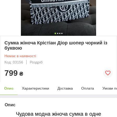
Сумка жіноча Крістіан Діор шопер чорний із
буквою
Немає в наявності
Код: 03156
Роздріб
799
₴
Опис
Характеристики
Доставка
Оплата
Умови п
Опис
Чудова модна жіноча сумка в одне