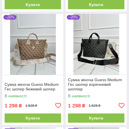
Купити
Купити
–20%
–20%
Сумка жіноча Guess Medium
Сумка жіноча Guess Medium
Гес шопер коричневий
Гес шопер бежевий шопер
шоппер
В наявності
В наявності
1 298
1 298
₴
₴
1 628 ₴
1 628 ₴
Купити
Купити