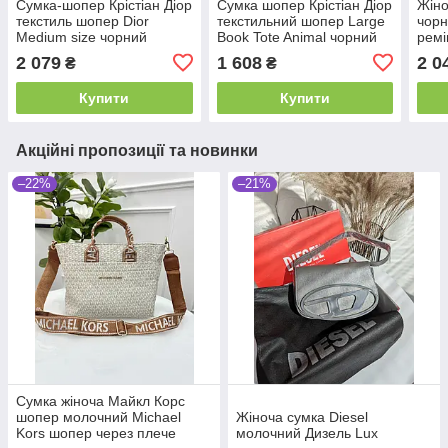
Сумка-шопер Крістіан Діор
Сумка шопер Крістіан Діор
Жіно
текстиль шопер Dior
текстильний шопер Large
чорн
Medium size чорний
Book Tote Animal чорний
рем
2 079
1 608
2 0
₴
₴
Купити
Купити
Акційні пропозиції та новинки
–22%
–21%
Сумка жіноча Майкл Корс
шопер молочний Michael
Жіноча сумка Diesel
Kors шопер через плече
молочний Дизель Lux