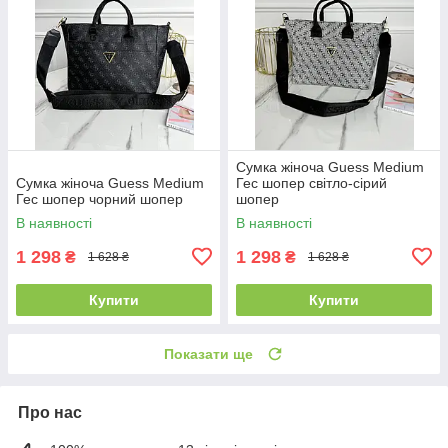
Сумка жіноча Guess Medium
Сумка жіноча Guess Medium
Гес шопер світло-сірий
Гес шопер чорний шопер
шопер
В наявності
В наявності
1 298
1 298
₴
₴
1 628 ₴
1 628 ₴
Купити
Купити
Показати ще
Про нас