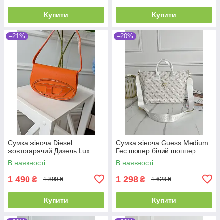
Купити
Купити
–21%
–20%
Сумка жіноча Diesel
Сумка жіноча Guess Medium
жовтогарячий Дизель Lux
Гес шопер білий шоппер
В наявності
В наявності
1 490
1 298
₴
₴
1 890 ₴
1 628 ₴
Купити
Купити