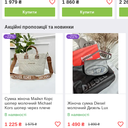
1 979
1 860
2 2
₴
₴
Купити
Купити
Акційні пропозиції та новинки
–22%
–21%
Сумка жіноча Майкл Корс
шопер молочний Michael
Жіноча сумка Diesel
Kors шопер через плече
молочний Дизель Lux
В наявності
В наявності
1 225
1 490
₴
₴
1 575 ₴
1 890 ₴