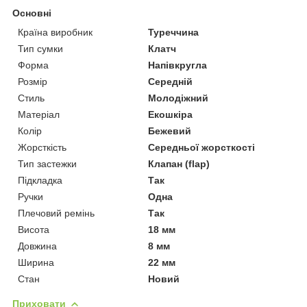
Основні
Країна виробник
Туреччина
Тип сумки
Клатч
Форма
Напівкругла
Розмір
Середній
Стиль
Молодіжний
Матеріал
Екошкіра
Колір
Бежевий
Жорсткість
Середньої жорсткості
Тип застежки
Клапан (flap)
Підкладка
Так
Ручки
Одна
Плечовий ремінь
Так
Висота
18 мм
Довжина
8 мм
Ширина
22 мм
Стан
Новий
Приховати