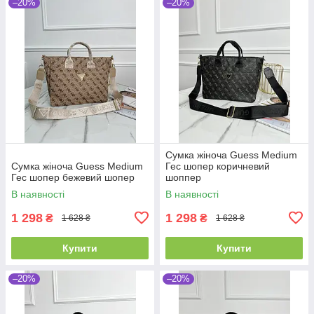
–20%
–20%
Сумка жіноча Guess Medium
Сумка жіноча Guess Medium
Гес шопер коричневий
Гес шопер бежевий шопер
шоппер
В наявності
В наявності
1 298
1 298
₴
₴
1 628 ₴
1 628 ₴
Купити
Купити
–20%
–20%