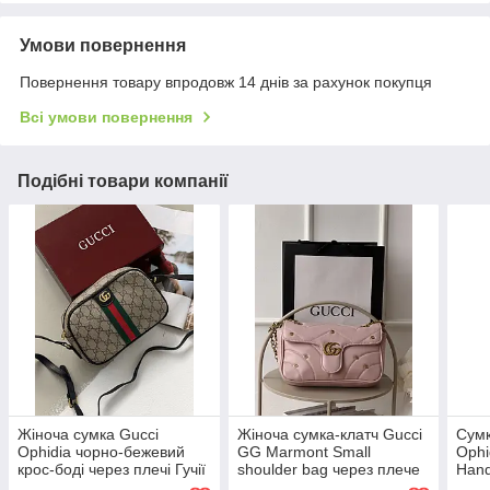
Умови повернення
Повернення товару впродовж 14 днів за рахунок покупця
Всі умови повернення
Подібні товари компанії
Жіноча сумка Gucci
Жіноча сумка-клатч Gucci
Сумк
Ophidia чорно-бежевий
GG Marmont Small
Ophi
крос-боді через плечі Гучії
shoulder bag через плече
Hand
рожевий Гуччі
беже