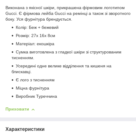
Виконана з якісної шкіри, прикрашена фірмовим логотипом
Gucci. Є
фірмова
лейба Gucci на ремінці а також зі зворотного
боку. Уся фурнітура брендується.
Колір: Беж + бежевий
Розмір: 27х 16х 8см
Матеріал: екошкіра
Сумка виготовлена з гладкої шкіри зі структурованим
тисненням.
Усередині одне велике відділення та кишеня на
блискавці.
Є лого з тисненням
Міцна фурнітура
Виробник Туреччина
Приховати
Характеристики